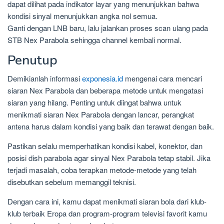
dapat dilihat pada indikator layar yang menunjukkan bahwa
kondisi sinyal menunjukkan angka nol semua.
Ganti dengan LNB baru, lalu jalankan proses scan ulang pada
STB Nex Parabola sehingga channel kembali normal.
Penutup
Demikianlah informasi
exponesia.id
mengenai cara mencari
siaran Nex Parabola dan beberapa metode untuk mengatasi
siaran yang hilang. Penting untuk diingat bahwa untuk
menikmati siaran Nex Parabola dengan lancar, perangkat
antena harus dalam kondisi yang baik dan terawat dengan baik.
Pastikan selalu memperhatikan kondisi kabel, konektor, dan
posisi dish parabola agar sinyal Nex Parabola tetap stabil. Jika
terjadi masalah, coba terapkan metode-metode yang telah
disebutkan sebelum memanggil teknisi.
Dengan cara ini, kamu dapat menikmati siaran bola dari klub-
klub terbaik Eropa dan program-program televisi favorit kamu