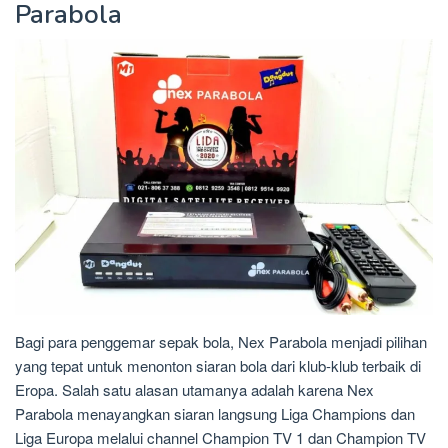
Parabola
Bagi para penggemar sepak bola, Nex Parabola menjadi pilihan
yang tepat untuk menonton siaran bola dari klub-klub terbaik di
Eropa. Salah satu alasan utamanya adalah karena Nex
Parabola menayangkan siaran langsung Liga Champions dan
Liga Europa melalui channel Champion TV 1 dan Champion TV