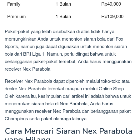
Family
1 Bulan
Rp49,000
Premium
1 Bulan
Rp109,000
Paket-paket yang telah disebutkan di atas tidak hanya
memungkinkan Anda untuk menonton siaran bola dari Fox
Sports, namun juga dapat digunakan untuk menonton siaran
bola dari BRI Liga 1. Namun, perlu diingat bahwa untuk
berlangganan paket-paket tersebut, Anda harus menggunakan
receiver Nex Parabola.
Receiver Nex Parabola dapat diperoleh melalui toko-toko atau
dealer Nex Parabola terdekat maupun melalui Online Shop.
Oleh karena itu, kesimpulan dari artikel ini adalah bahwa untuk
menemukan siaran bola di Nex Parabola, Anda harus
menggunakan receiver Nex Parabola dan berlangganan paket
Champions serta paket olahraga lainnya.
Cara Mencari Siaran Nex Parabola
yang Hilang