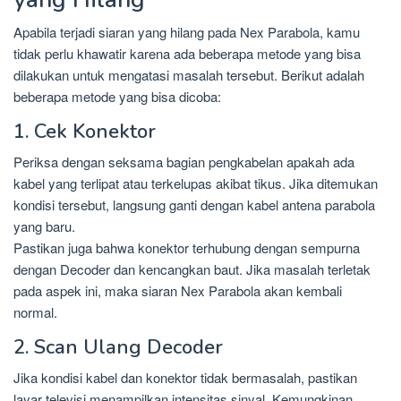
Apabila terjadi siaran yang hilang pada Nex Parabola, kamu
tidak perlu khawatir karena ada beberapa metode yang bisa
dilakukan untuk mengatasi masalah tersebut. Berikut adalah
beberapa metode yang bisa dicoba:
1. Cek Konektor
Periksa dengan seksama bagian pengkabelan apakah ada
kabel yang terlipat atau terkelupas akibat tikus. Jika ditemukan
kondisi tersebut, langsung ganti dengan kabel antena parabola
yang baru.
Pastikan juga bahwa konektor terhubung dengan sempurna
dengan Decoder dan kencangkan baut. Jika masalah terletak
pada aspek ini, maka siaran Nex Parabola akan kembali
normal.
2. Scan Ulang Decoder
Jika kondisi kabel dan konektor tidak bermasalah, pastikan
layar televisi menampilkan intensitas sinyal. Kemungkinan