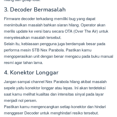
3. Decoder Bermasalah
Firmware decoder terkadang memiliki bug yang dapat
menimbulkan masalah bahkan siaran hilang. Operator akan
merilis update ke versi baru secara OTA (Over The Air) untuk
menyelesaikan masalah tersebut.
Selain itu, kebiasaan pengguna juga berdampak besar pada
performa mesin STB Nex Parabola. Pastikan kamu
mengoperasikan unit dengan benar mengacu pada buku manual
resmi agar tahan lama.
4. Konektor Longgar
Jangan sampai channel Nex Parabola hilang akibat masalah
sepele yaitu konektor longgar atau lepas. Ini akan terdeteksi
saat kamu melihat kualitas dan intensitas sinyal pada layar
menjadi nol persen.
Pastikan kamu mengencangkan setiap konektor dan hindari
menggeser Decoder untuk menghindari resiko tersebut.