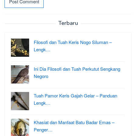
Terbaru
Filosofi dan Tuah Keris Nogo Siluman –
Lengk…
Ini Dia Filosofi dan Tuah Perkutut Sengkang
Negoro
Tuah Pamor Keris Gajah Gelar – Panduan
Lengk…
Khasiat dan Manfaat Batu Badar Emas –
Penger…