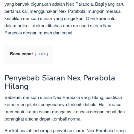
yang banyak digunakan adalah Nex Parabola. Bagi yang baru
pertama kali menggunakan Nex Parabola, mungkin merasa
kesulitan mencari siaran yang diinginkan. Oleh karena itu,
dalam artikel ini akan dibahas cara mencari siaran Nex
Parabola dengan mudah dan cepat.
Baca cepat
Buka
Penyebab Siaran Nex Parabola
Hilang
Sebelum mencari siaran Nex Parabola yang hilang, pastikan
kamu mengetahui penyebabnya terlebih dahulu. Hal ini dapat
membantu kamu dalam mengatasi kendala dengan cepat dan
perangkat antena dapat kembali normal.
Berikut adalah beberapa penyebab siaran Nex Parabola hilang: