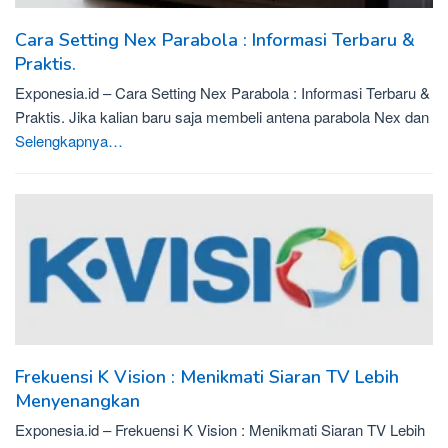
Cara Setting Nex Parabola : Informasi Terbaru &
Praktis.
Exponesia.id – Cara Setting Nex Parabola : Informasi Terbaru &
Praktis. Jika kalian baru saja membeli antena parabola Nex dan
Selengkapnya…
Frekuensi K Vision : Menikmati Siaran TV Lebih
Menyenangkan
Exponesia.id – Frekuensi K Vision : Menikmati Siaran TV Lebih