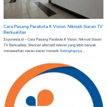
Cara Pasang Parabola K Vision: Nikmati Siaran TV
Berkualitas
Exponesia.id – Cara Pasang Parabola K Vision: Nikmati Siaran
TV Berkualitas. Mencari alternatif televisi yang lebih banyak
menawarkan siaran-siaran menarik
Selengkapnya…