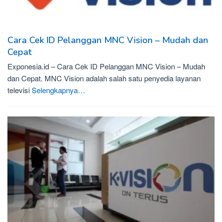
Cara Cek ID Pelanggan MNC Vision – Mudah dan
Cepat
Exponesia.id – Cara Cek ID Pelanggan MNC Vision – Mudah
dan Cepat. MNC Vision adalah salah satu penyedia layanan
televisi
Selengkapnya…