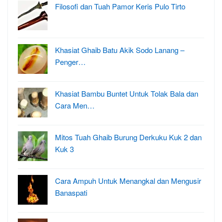
Filosofi dan Tuah Pamor Keris Pulo Tirto
Khasiat Ghaib Batu Akik Sodo Lanang –
Penger…
Khasiat Bambu Buntet Untuk Tolak Bala dan
Cara Men…
Mitos Tuah Ghaib Burung Derkuku Kuk 2 dan
Kuk 3
Cara Ampuh Untuk Menangkal dan Mengusir
Banaspati