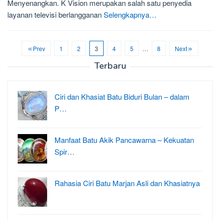
Menyenangkan. K Vision merupakan salah satu penyedia
layanan televisi berlangganan
Selengkapnya…
Prev
1
2
3
4
5
…
8
Next
Terbaru
Ciri dan Khasiat Batu Biduri Bulan – dalam
P…
Manfaat Batu Akik Pancawarna – Kekuatan
Spir…
Rahasia Ciri Batu Marjan Asli dan Khasiatnya