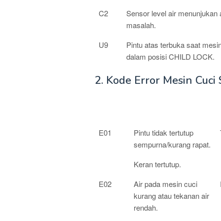
C2
Sensor level air menunjukan
masalah.
U9
Pintu atas terbuka saat mesin
dalam posisi CHILD LOCK.
2. Kode Error Mesin Cuc
KODE
KETERANGAN
ERROR
E01
Pintu tidak tertutup
sempurna/kurang rapat.
Keran tertutup.
E02
Air pada mesin cuci
kurang atau tekanan air
rendah.