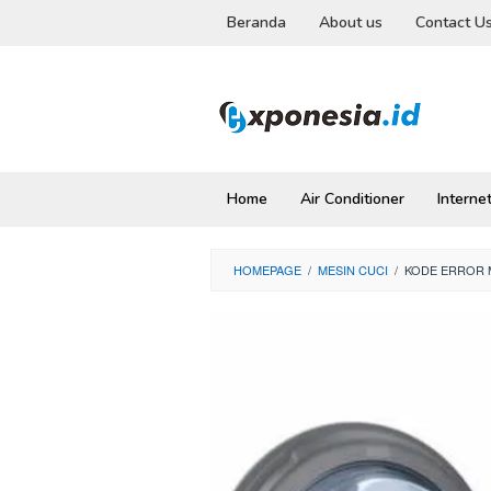
Skip
Beranda
About us
Contact U
to
content
Home
Air Conditioner
Interne
HOMEPAGE
/
MESIN CUCI
/
KODE ERROR M