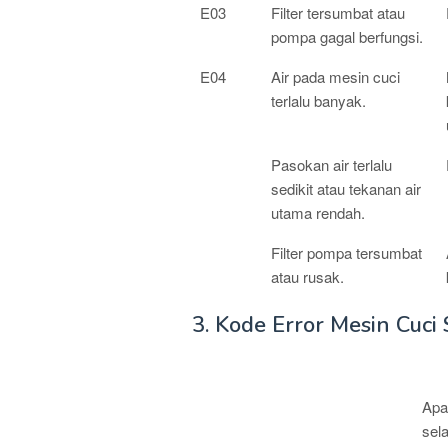
E03
Filter tersumbat atau
pompa gagal berfungsi.
E04
Air pada mesin cuci
terlalu banyak.
Pasokan air terlalu
sedikit atau tekanan air
utama rendah.
Filter pompa tersumbat
atau rusak.
3. Kode Error Mesin Cuci
MASALAH
PE
Apa
sela