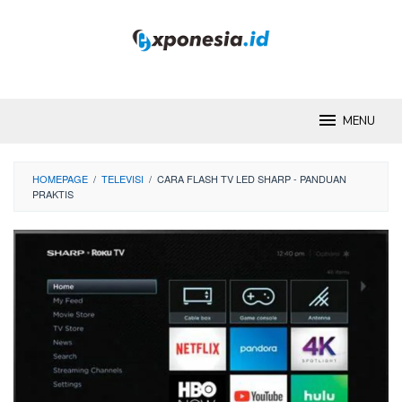
Skip
to
content
MENU
HOMEPAGE
/
TELEVISI
/
CARA FLASH TV LED SHARP - PANDUAN
PRAKTIS