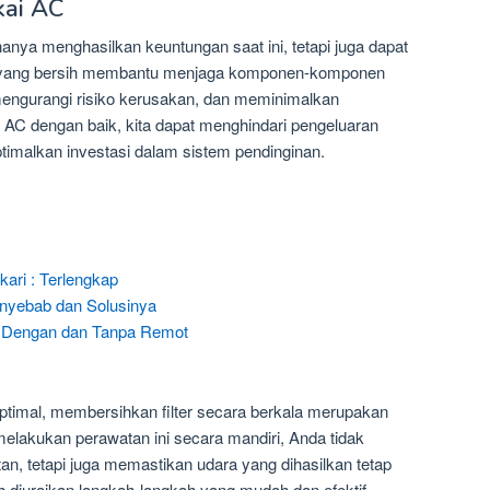
kai AC
hanya menghasilkan keuntungan saat ini, tetapi juga dapat
r yang bersih membantu menjaga komponen-komponen
mengurangi risiko kerusakan, dan meminimalkan
AC dengan baik, kita dapat menghindari pengeluaran
imalkan investasi dalam sistem pendinginan.
ari : Terlengkap
enyebab dan Solusinya
– Dengan dan Tanpa Remot
ptimal, membersihkan filter secara berkala merupakan
elakukan perawatan ini secara mandiri, Anda tidak
, tetapi juga memastikan udara yang dihasilkan tetap
elah diuraikan langkah-langkah yang mudah dan efektif