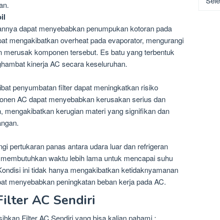
an.
il
rsihannya dapat menyebabkan penumpukan kotoran pada
dapat mengakibatkan overheat pada evaporator, mengurangi
an merusak komponen tersebut. Es batu yang terbentuk
ghambat kinerja AC secara keseluruhan.
ibat penyumbatan filter dapat meningkatkan risiko
onen AC dapat menyebabkan kerusakan serius dan
 mengakibatkan kerugian materi yang signifikan dan
angan.
ngi pertukaran panas antara udara luar dan refrigeran
 membutuhkan waktu lebih lama untuk mencapai suhu
Kondisi ini tidak hanya mengakibatkan ketidaknyamanan
apat menyebabkan peningkatan beban kerja pada AC.
ilter AC Sendiri
hkan Filter AC Sendiri yang bisa kalian pahami :