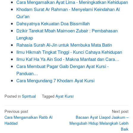
Cara Mengamalkan Ayat Lima - Meningkatkan Kehidupan
Khodam Surat Ar Rahman - Menyelami Keindahan Al
Qur'an
Dahsyatnya Kekuatan Doa Bissmillah
Dzikir Tarekat Mbah Maimoen Zubair : Pembahasan
Lengkap
Rahasia Surah Al-Jin untuk Membuka Mata Batin
Ilmu Hikmah Tingkat Tinggi - Kunci Cahaya Kehidupan
Ilmu Kaf Ha Ya Ain Sod - Makna Manfaat dan Cara…
Cara Membuat Pagar Gaib Dengan Ayat Kursi -
Panduan…
Cara Mengundang 7 Khodam Ayat Kursi
Posted in
Spiritual
Tagged
Ayat Kursi
Post
Previous post
Next post
Cara Mengamalkan Ratib Al
Bacaan Ayat Llaqod Jaakum –
navigation
Haddad
Mengubah Hidup Melangkah Lebih
Baik