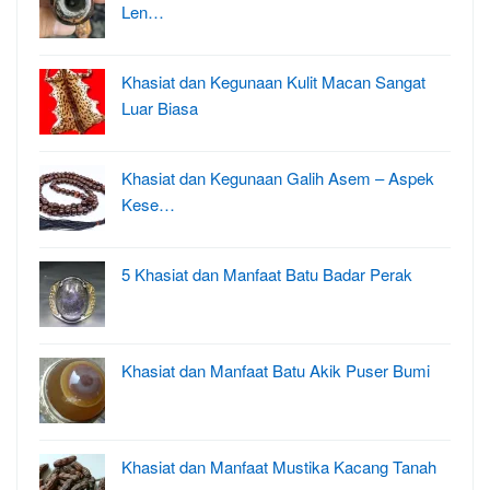
Len…
Khasiat dan Kegunaan Kulit Macan Sangat
Luar Biasa
Khasiat dan Kegunaan Galih Asem – Aspek
Kese…
5 Khasiat dan Manfaat Batu Badar Perak
Khasiat dan Manfaat Batu Akik Puser Bumi
Khasiat dan Manfaat Mustika Kacang Tanah