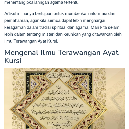
menentang pkalianngan agama tertentu.
Artikel ini hanya bertujuan untuk memberikan informasi dan
pemahaman, agar kita semua dapat lebih menghargai
keragaman dalam tradisi spiritual dan agama. Mari kita selami
lebih dalam tentang misteri dan keunikan yang ditawarkan oleh
Ilmu Terawangan Ayat Kursi.
Mengenal Ilmu Terawangan Ayat
Kursi