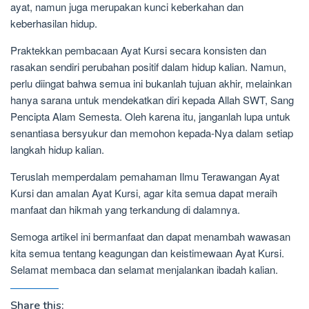
ayat, namun juga merupakan kunci keberkahan dan
keberhasilan hidup.
Praktekkan pembacaan Ayat Kursi secara konsisten dan
rasakan sendiri perubahan positif dalam hidup kalian. Namun,
perlu diingat bahwa semua ini bukanlah tujuan akhir, melainkan
hanya sarana untuk mendekatkan diri kepada Allah SWT, Sang
Pencipta Alam Semesta. Oleh karena itu, janganlah lupa untuk
senantiasa bersyukur dan memohon kepada-Nya dalam setiap
langkah hidup kalian.
Teruslah memperdalam pemahaman Ilmu Terawangan Ayat
Kursi dan amalan Ayat Kursi, agar kita semua dapat meraih
manfaat dan hikmah yang terkandung di dalamnya.
Semoga artikel ini bermanfaat dan dapat menambah wawasan
kita semua tentang keagungan dan keistimewaan Ayat Kursi.
Selamat membaca dan selamat menjalankan ibadah kalian.
Share this: