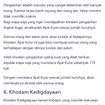
Pengasihan adalah sesuatu yang sangat diidamkan oleh banyak
orang. Karena tanpa kasih sayang dari orang lain, hidup mereka
tidak memiliki makna.
Bagi siapa saja yang ingin mendapatkan khodam pengasihan
tingkat tinggi, amalkanlah Ayat Kursi sesuai jumlah hurufnya.
Semua orang dari lawan jenis akan tunduk di hadapannya.
Khodam Ayat Kursi ini juga bisa membuat semua orang yang
berhadapan dengan dirinya tunduk dan patuh.
Inilah khodam pengasihan paling kuat yang Allah berikan
kepada siapa saja yang membaca Ayat Kursi sebanyak 170
kali.
Dengan membaca Ayat Kursi sesuai jumlah hurufnya, akan
membuatnya dicintai oleh semua orang.
6. Khodam Kedigdayaan
Khodam Kedigdayaan berarti khodam yang memiliki kekuatan