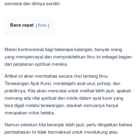
semesta dan dirinya sendiri.
Baca cepat
Buka
Meski kontroversial bagi beberapa kalangan, banyak orang
yang mempercayai dan mempraktekkan ilmu ini sebagai bagian
dari perjalanan spiritual mereka.
Artikel ini akan membahas secara rinci tentang Ilmu
Terawangan Ayat Kursi, menjelajahi asal-usul, prinsip, dan
praktiknya. Kita akan mencoba untuk melihat lebih jauh, apakah
memang ada nilai spiritual dan mistis dalam ayat kursi yang
bisa digali melalui terawangan, ataukah semuanya hanya
merupakan mitos belaka.
Namun sebelum kita beranjak lebih jauh, perlu diingatkan bahwa
pembahasan ini tidak bermaksud untuk mendukung atau