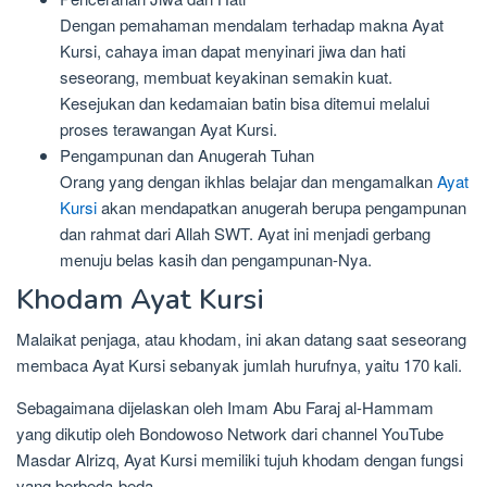
Dengan pemahaman mendalam terhadap makna Ayat
Kursi, cahaya iman dapat menyinari jiwa dan hati
seseorang, membuat keyakinan semakin kuat.
Kesejukan dan kedamaian batin bisa ditemui melalui
proses terawangan Ayat Kursi.
Pengampunan dan Anugerah Tuhan
Orang yang dengan ikhlas belajar dan mengamalkan
Ayat
Kursi
akan mendapatkan anugerah berupa pengampunan
dan rahmat dari Allah SWT. Ayat ini menjadi gerbang
menuju belas kasih dan pengampunan-Nya.
Khodam Ayat Kursi
Malaikat penjaga, atau khodam, ini akan datang saat seseorang
membaca Ayat Kursi sebanyak jumlah hurufnya, yaitu 170 kali.
Sebagaimana dijelaskan oleh Imam Abu Faraj al-Hammam
yang dikutip oleh Bondowoso Network dari channel YouTube
Masdar Alrizq, Ayat Kursi memiliki tujuh khodam dengan fungsi
yang berbeda-beda.