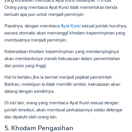
Orang yang membaca Ayat Kursi tidak memerlukan benda
bertuah apa pun untuk menjadi pemimpin.
Pasalnya, dengan membaca
Ayat Kursi
sesuai jumlah hurufnya,
secara otomatis akan memanggil khodam kepemimpinan yang
membuatnya menjadi pemimpin.
Keberadaan khodam kepemimpinan yang mendampinginya
akan membantunya meraih kekuasaan dalam pemerintahan
dan posisi yang tinggi.
Hal ini berlaku jika ia berniat menjadi pejabat pemerintah.
Bahkan, meskipun ia tidak memiliki ambisi, kekuasaan akan
datang dengan sendirinya.
Di sisi lain, orang yang membaca Ayat Kursi sesuai dengan
jumlah tersebut, akan membuat perkataannya selalu didengar
dan dipatuhi oleh orang lain.
5. Khodam Pengasihan