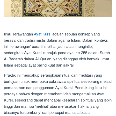
Ilmu Terawangan
Ayat Kursi
adalah sebuah konsep yang
berasal dari tradisi mistis dalam agama Islam. Dalam konteks
ini, ‘terawangan’ berarti ‘melihat jauh’ atau ‘mengintip’,
sedangkan ‘Ayat Kursi’ merujuk pada ayat ke-255 dalam Surah
Al-Baqarah dalam Al-Qur’an, yang dianggap oleh banyak umat
Islam sebagai ayat paling kuat dan sakral.
Praktik ini mencakup serangkaian ritual dan meditasi yang
bertujuan untuk membuka cakrawala spiritual seseorang melalui
pemahaman dan penggunaan Ayat Kursi. Pendukung ilmu ini
percaya bahwa dengan memahami dan mengamalkan Ayat
Kursi, seseorang dapat mencapai kesadaran spiritual yang lebih
tinggi dan mampu ‘melihat’ atau merasakan hal-hal yang
biasanya tersembunyi dari persepsi manusia biasa.