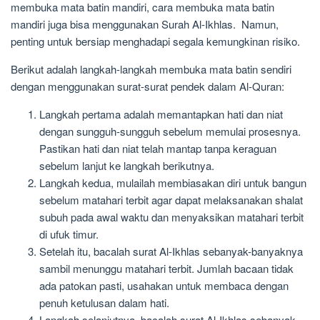
membuka mata batin mandiri, cara membuka mata batin
mandiri juga bisa menggunakan Surah Al-Ikhlas. Namun,
penting untuk bersiap menghadapi segala kemungkinan risiko.
Berikut adalah langkah-langkah membuka mata batin sendiri
dengan menggunakan surat-surat pendek dalam Al-Quran:
Langkah pertama adalah memantapkan hati dan niat
dengan sungguh-sungguh sebelum memulai prosesnya.
Pastikan hati dan niat telah mantap tanpa keraguan
sebelum lanjut ke langkah berikutnya.
Langkah kedua, mulailah membiasakan diri untuk bangun
sebelum matahari terbit agar dapat melaksanakan shalat
subuh pada awal waktu dan menyaksikan matahari terbit
di ufuk timur.
Setelah itu, bacalah surat Al-Ikhlas sebanyak-banyaknya
sambil menunggu matahari terbit. Jumlah bacaan tidak
ada patokan pasti, usahakan untuk membaca dengan
penuh ketulusan dalam hati.
Langkah selanjutnya, bacalah surat Al-Ikhlas sebanyak-