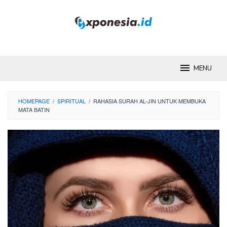
Skip
to
content
MENU
HOMEPAGE
/
SPIRITUAL
/
RAHASIA SURAH AL-JIN UNTUK MEMBUKA
MATA BATIN