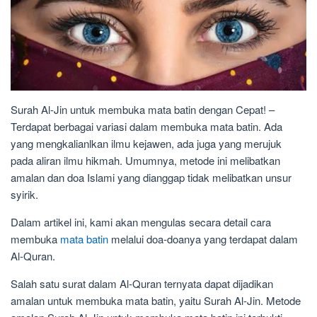
Surah Al-Jin untuk membuka mata batin dengan Cepat! –
Terdapat berbagai variasi dalam membuka mata batin. Ada
yang mengkalianlkan ilmu kejawen, ada juga yang merujuk
pada aliran ilmu hikmah. Umumnya, metode ini melibatkan
amalan dan doa Islami yang dianggap tidak melibatkan unsur
syirik.
Dalam artikel ini, kami akan mengulas secara detail cara
membuka
mata batin
melalui doa-doanya yang terdapat dalam
Al-Quran.
Salah satu surat dalam Al-Quran ternyata dapat dijadikan
amalan untuk membuka mata batin, yaitu Surah Al-Jin. Metode