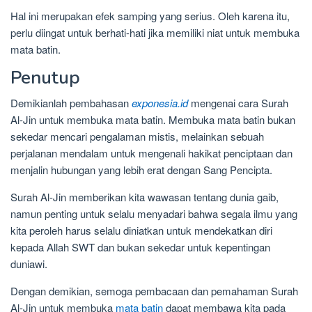
Hal ini merupakan efek samping yang serius. Oleh karena itu,
perlu diingat untuk berhati-hati jika memiliki niat untuk membuka
mata batin.
Penutup
Demikianlah pembahasan
exponesia.id
mengenai cara Surah
Al-Jin untuk membuka mata batin. Membuka mata batin bukan
sekedar mencari pengalaman mistis, melainkan sebuah
perjalanan mendalam untuk mengenali hakikat penciptaan dan
menjalin hubungan yang lebih erat dengan Sang Pencipta.
Surah Al-Jin memberikan kita wawasan tentang dunia gaib,
namun penting untuk selalu menyadari bahwa segala ilmu yang
kita peroleh harus selalu diniatkan untuk mendekatkan diri
kepada Allah SWT dan bukan sekedar untuk kepentingan
duniawi.
Dengan demikian, semoga pembacaan dan pemahaman Surah
Al-Jin untuk membuka
mata batin
dapat membawa kita pada