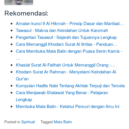
Rekomendasi:
Amalan kunci 9 Al Hikmah - Prinsip Dasar dan Manfaat…
Tawasul - Makna dan Keindahan Untuk Karomah
Pengertian Tasawuf : Sejarah dan Tujuannya Lengkap
Cara Memanggil Khodam Surat Al Ikhlas - Panduan…
Cara Membuka Mata Batin dengan Puasa Senin Kamis -
…
Khasiat Surat Al-Fatihah Untuk Memanggil Orang -…
Khodam Surat Ar Rahman - Menyelami Keindahan Al
Qur'an
Kumpulan Hadits Nabi Tentang Akhlak Terpuji dan Tercela
Cara Menjawab Shalawat Yang Benar : Pelajaran
Lengkap
Membuka Mata Batin - Ketahui Pencuri dengan Ilmu Ini
Posted in
Spiritual
Tagged
Mata Batin