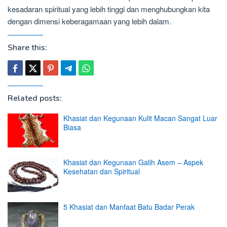
kesadaran spiritual yang lebih tinggi dan menghubungkan kita
dengan dimensi keberagamaan yang lebih dalam.
Share this:
Related posts:
Khasiat dan Kegunaan Kulit Macan Sangat Luar
Biasa
Khasiat dan Kegunaan Galih Asem – Aspek
Kesehatan dan Spiritual
5 Khasiat dan Manfaat Batu Badar Perak