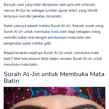
Banyak cara yang telah dianjurkan oleh para ahli rohaniah,
namun Al-Qur’an sebagai sumber ajaran Islam yang otentik
tentunya memiliki jawaban tersendiri.
Salah satunya adalah melalui Surah Al-Jin. Sebuah surah yang,
Surah Al-Jin untuk membuka
mata batin
bagi sebagian orang,
memiliki kaitan erat dengan pembukaan mata batin dan
pengenalan pada mahluk gaib.
Bagaimanakah sejatinya Surah Al-Jin untuk membuka mata
batin? Mari kita telusuri lebih dalam amalan Surah Al-Jin untuk
membuka mata batin.
Surah Al-Jin untuk Membuka Mata
Batin