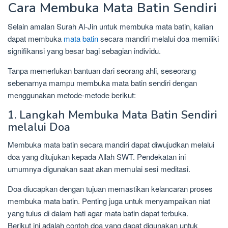
Cara Membuka Mata Batin Sendiri
Selain amalan Surah Al-Jin untuk membuka mata batin, kalian
dapat membuka
mata batin
secara mandiri melalui doa memiliki
signifikansi yang besar bagi sebagian individu.
Tanpa memerlukan bantuan dari seorang ahli, seseorang
sebenarnya mampu membuka mata batin sendiri dengan
menggunakan metode-metode berikut:
1. Langkah Membuka Mata Batin Sendiri
melalui Doa
Membuka mata batin secara mandiri dapat diwujudkan melalui
doa yang ditujukan kepada Allah SWT. Pendekatan ini
umumnya digunakan saat akan memulai sesi meditasi.
Doa diucapkan dengan tujuan memastikan kelancaran proses
membuka mata batin. Penting juga untuk menyampaikan niat
yang tulus di dalam hati agar mata batin dapat terbuka.
Berikut ini adalah contoh doa yang dapat digunakan untuk