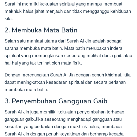
Surat ini memiliki kekuatan spiritual yang mampu membuat
makhluk halus jahat menjauh dan tidak mengganggu kehidupan
kita.
2. Membuka Mata Batin
Salah satu manfaat utama dari Surah Al-Jin adalah sebagai
sarana membuka mata batin. Mata batin merupakan indera
spiritual yang memungkinkan seseorang melihat dunia gaib atau
hal-hal yang tak terlihat oleh mata fisik.
Dengan merenungkan Surah Al-Jin dengan penuh khidmat, kita
dapat meningkatkan kesadaran spiritual dan secara perlahan
membuka mata batin.
3. Penyembuhan Gangguan Gaib
Surah Al-Jin juga memiliki kekuatan penyembuhan terhadap
gangguan gaib.Jika seseorang menghadapi gangguan atau
kesulitan yang berkaitan dengan makhluk halus, membaca
Surah Al-Jin dengan penuh keyakinan dan berharap kepada