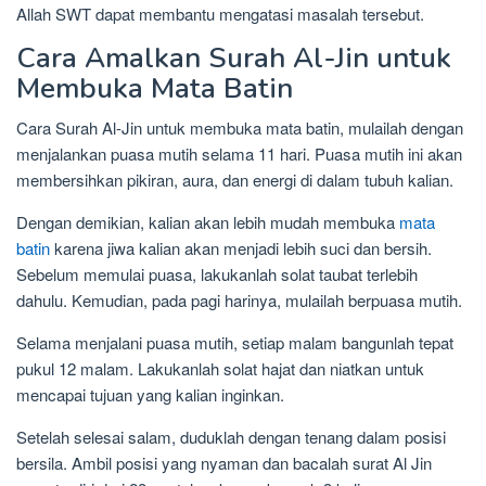
Allah SWT dapat membantu mengatasi masalah tersebut.
Cara Amalkan Surah Al-Jin untuk
Membuka Mata Batin
Cara Surah Al-Jin untuk membuka mata batin, mulailah dengan
menjalankan puasa mutih selama 11 hari. Puasa mutih ini akan
membersihkan pikiran, aura, dan energi di dalam tubuh kalian.
Dengan demikian, kalian akan lebih mudah membuka
mata
batin
karena jiwa kalian akan menjadi lebih suci dan bersih.
Sebelum memulai puasa, lakukanlah solat taubat terlebih
dahulu. Kemudian, pada pagi harinya, mulailah berpuasa mutih.
Selama menjalani puasa mutih, setiap malam bangunlah tepat
pukul 12 malam. Lakukanlah solat hajat dan niatkan untuk
mencapai tujuan yang kalian inginkan.
Setelah selesai salam, duduklah dengan tenang dalam posisi
bersila. Ambil posisi yang nyaman dan bacalah surat Al Jin