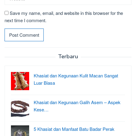
Save my name, email, and website in this browser for the
next time I comment.
Terbaru
Khasiat dan Kegunaan Kulit Macan Sangat
Luar Biasa
Khasiat dan Kegunaan Galih Asem – Aspek
Kese…
5 Khasiat dan Manfaat Batu Badar Perak