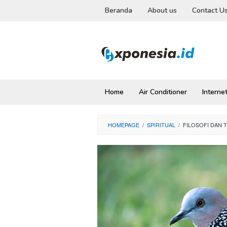
Skip
Beranda
About us
Contact U
to
content
Home
Air Conditioner
Interne
HOMEPAGE
/
SPIRITUAL
/
FILOSOFI DAN 