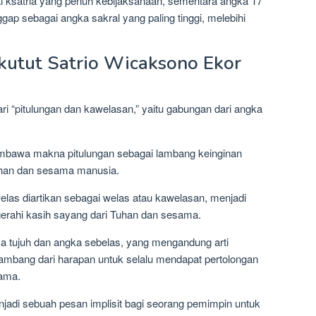
ai ksatria yang penuh kebijaksanaan, sementara angka 17
p sebagai angka sakral yang paling tinggi, melebihi
rkutut Satrio Wicaksono Ekor
i “pitulungan dan kawelasan,” yaitu gabungan dari angka
membawa makna pitulungan sebagai lambang keinginan
uhan dan sesama manusia.
elas diartikan sebagai welas atau kawelasan, menjadi
ugerahi kasih sayang dari Tuhan dan sesama.
a tujuh dan angka sebelas, yang mengandung arti
 lambang dari harapan untuk selalu mendapat pertolongan
sama.
jadi sebuah pesan implisit bagi seorang pemimpin untuk