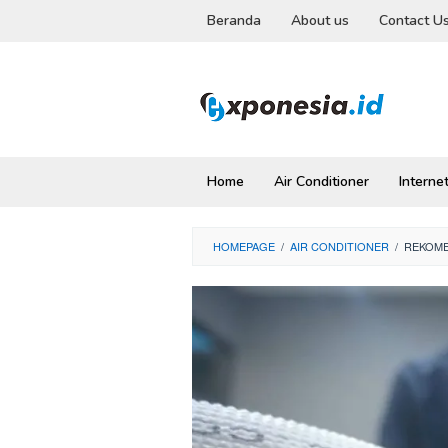
Skip
Beranda
About us
Contact U
to
content
Home
Air Conditioner
Interne
HOMEPAGE
/
AIR CONDITIONER
/
REKOMEN