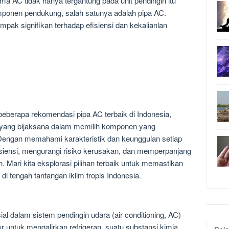
ma AC tidak hanya tergantung pada unit pendingin itu
mponen pendukung, salah satunya adalah pipa AC.
mpak signifikan terhadap efisiensi dan kekalianlan
beberapa rekomendasi pipa AC terbaik di Indonesia,
yang bijaksana dalam memilih komponen yang
 Dengan memahami karakteristik dan keunggulan setiap
isiensi, mengurangi risiko kerusakan, dan memperpanjang
. Mari kita eksplorasi pilihan terbaik untuk memastikan
i tengah tantangan iklim tropis Indonesia.
l dalam sistem pendingin udara (air conditioning, AC)
Katego
ur untuk mengalirkan refrigeran, suatu substansi kimia