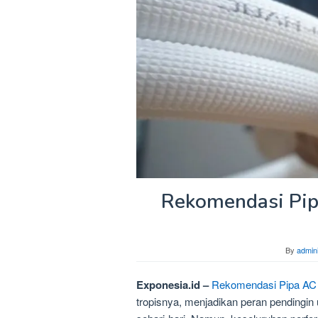
Rekomendasi Pipa
By
admini
Exponesia.id –
Rekomendasi Pipa AC T
tropisnya, menjadikan peran pendingin