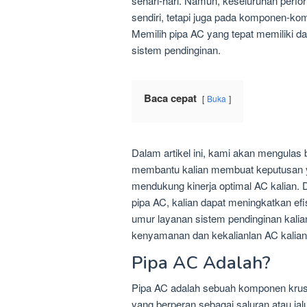
sehari-hari. Namun, keseluruhan perfor
sendiri, tetapi juga pada komponen-ko
Memilih pipa AC yang tepat memiliki da
sistem pendinginan.
Baca cepat
Buka
Dalam artikel ini, kami akan mengulas 
membantu kalian membuat keputusan 
mendukung kinerja optimal AC kalian.
pipa AC, kalian dapat meningkatkan ef
umur layanan sistem pendinginan kalian
kenyamanan dan kekalianlan AC kalian d
Pipa AC Adalah?
Pipa AC adalah sebuah komponen krusia
yang berperan sebagai saluran atau jal