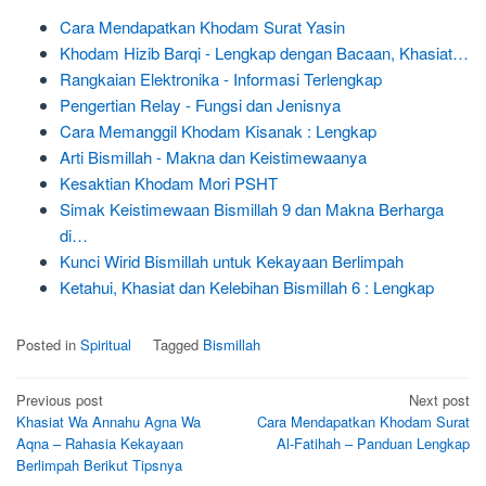
Cara Mendapatkan Khodam Surat Yasin
Khodam Hizib Barqi - Lengkap dengan Bacaan, Khasiat…
Rangkaian Elektronika - Informasi Terlengkap
Pengertian Relay - Fungsi dan Jenisnya
Cara Memanggil Khodam Kisanak : Lengkap
Arti Bismillah - Makna dan Keistimewaanya
Kesaktian Khodam Mori PSHT
Simak Keistimewaan Bismillah 9 dan Makna Berharga
di…
Kunci Wirid Bismillah untuk Kekayaan Berlimpah
Ketahui, Khasiat dan Kelebihan Bismillah 6 : Lengkap
Posted in
Spiritual
Tagged
Bismillah
Post
Previous post
Next post
Khasiat Wa Annahu Agna Wa
Cara Mendapatkan Khodam Surat
navigation
Aqna – Rahasia Kekayaan
Al-Fatihah – Panduan Lengkap
Berlimpah Berikut Tipsnya