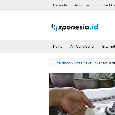
Skip
Beranda
About us
Contact U
to
content
Home
Air Conditioner
Interne
HOMEPAGE
/
MESIN CUCI
/
CARA MEMPERB