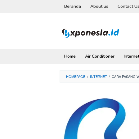
Skip
Beranda
About us
Contact U
to
content
Home
Air Conditioner
Interne
HOMEPAGE
/
INTERNET
/
CARA PASANG W