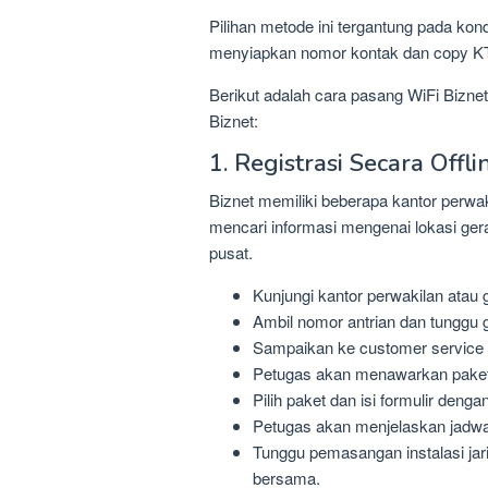
Pilihan metode ini tergantung pada kond
menyiapkan nomor kontak dan copy KTP
Berikut adalah cara pasang WiFi Bizne
Biznet:
1. Registrasi Secara Offli
Biznet memiliki beberapa kantor perwak
mencari informasi mengenai lokasi gerai
pusat.
Kunjungi kantor perwakilan atau g
Ambil nomor antrian dan tunggu gi
Sampaikan ke customer service b
Petugas akan menawarkan paket 
Pilih paket dan isi formulir denga
Petugas akan menjelaskan jadwal
Tunggu pemasangan instalasi jari
bersama.