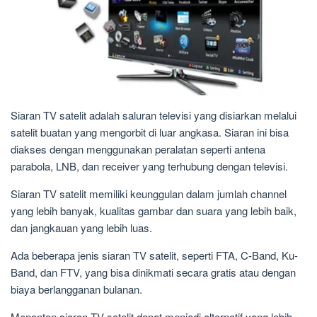
Siaran TV satelit adalah saluran televisi yang disiarkan melalui
satelit buatan yang mengorbit di luar angkasa. Siaran ini bisa
diakses dengan menggunakan peralatan seperti antena
parabola, LNB, dan receiver yang terhubung dengan televisi.
Siaran TV satelit memiliki keunggulan dalam jumlah channel
yang lebih banyak, kualitas gambar dan suara yang lebih baik,
dan jangkauan yang lebih luas.
Ada beberapa jenis siaran TV satelit, seperti FTA, C-Band, Ku-
Band, dan FTV, yang bisa dinikmati secara gratis atau dengan
biaya berlangganan bulanan.
Menonton siaran TV satelit dapat menjadi alternatif yang lebih