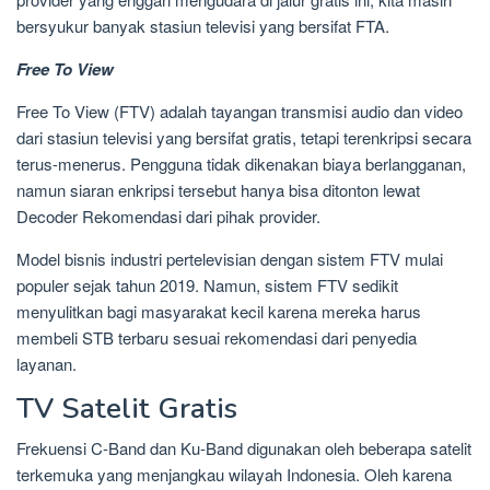
bersyukur banyak stasiun televisi yang bersifat FTA.
Free To View
Free To View (FTV) adalah tayangan transmisi audio dan video
dari stasiun televisi yang bersifat gratis, tetapi terenkripsi secara
terus-menerus. Pengguna tidak dikenakan biaya berlangganan,
namun siaran enkripsi tersebut hanya bisa ditonton lewat
Decoder Rekomendasi dari pihak provider.
Model bisnis industri pertelevisian dengan sistem FTV mulai
populer sejak tahun 2019. Namun, sistem FTV sedikit
menyulitkan bagi masyarakat kecil karena mereka harus
membeli STB terbaru sesuai rekomendasi dari penyedia
layanan.
TV Satelit Gratis
Frekuensi C-Band dan Ku-Band digunakan oleh beberapa satelit
terkemuka yang menjangkau wilayah Indonesia. Oleh karena