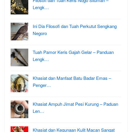
Filosofi dan Tuah Keris Nogo Siluman –
Lengk…
Ini Dia Filosofi dan Tuah Perkutut Sengkang
Negoro
Tuah Pamor Keris Gajah Gelar – Panduan
Lengk…
Khasiat dan Manfaat Batu Badar Emas –
Penger…
Khasiat Ampuh Jimat Pesi Kurung – Paduan
Len…
Khasiat dan Kegunaan Kulit Macan Sangat