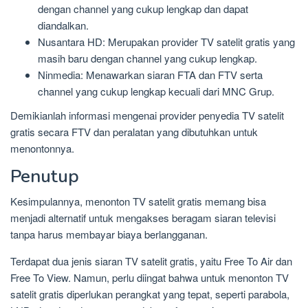
dengan channel yang cukup lengkap dan dapat
diandalkan.
Nusantara HD: Merupakan provider TV satelit gratis yang
masih baru dengan channel yang cukup lengkap.
Ninmedia: Menawarkan siaran FTA dan FTV serta
channel yang cukup lengkap kecuali dari MNC Grup.
Demikianlah informasi mengenai provider penyedia TV satelit
gratis secara FTV dan peralatan yang dibutuhkan untuk
menontonnya.
Penutup
Kesimpulannya, menonton TV satelit gratis memang bisa
menjadi alternatif untuk mengakses beragam siaran televisi
tanpa harus membayar biaya berlangganan.
Terdapat dua jenis siaran TV satelit gratis, yaitu Free To Air dan
Free To View. Namun, perlu diingat bahwa untuk menonton TV
satelit gratis diperlukan perangkat yang tepat, seperti parabola,