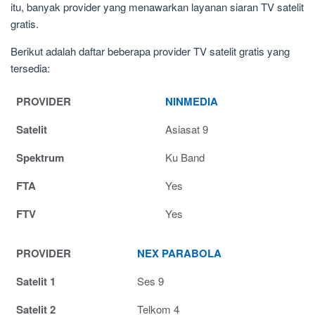
itu, banyak provider yang menawarkan layanan siaran TV satelit
gratis.
Berikut adalah daftar beberapa provider TV satelit gratis yang
tersedia:
PROVIDER
NINMEDIA
Satelit
Asiasat 9
Spektrum
Ku Band
FTA
Yes
FTV
Yes
PROVIDER
NEX PARABOLA
Satelit
1
Ses 9
Satelit 2
Telkom 4