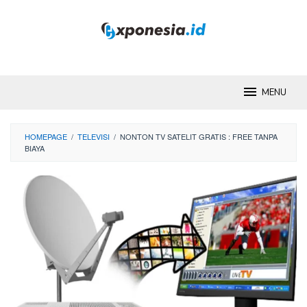
Skip
to
content
MENU
HOMEPAGE
/
TELEVISI
/
NONTON TV SATELIT GRATIS : FREE TANPA
BIAYA