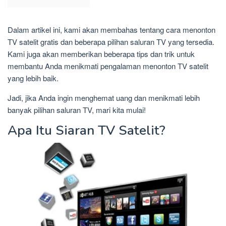
Dalam artikel ini, kami akan membahas tentang cara menonton
TV satelit gratis dan beberapa pilihan saluran TV yang tersedia.
Kami juga akan memberikan beberapa tips dan trik untuk
membantu Anda menikmati pengalaman menonton TV satelit
yang lebih baik.
Jadi, jika Anda ingin menghemat uang dan menikmati lebih
banyak pilihan saluran TV, mari kita mulai!
Apa Itu Siaran TV Satelit?