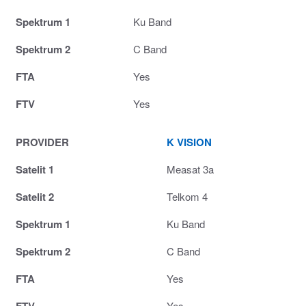
Spektrum
1
Ku Band
Spektrum 2
C Band
FTA
Yes
FTV
Yes
PROVIDER
K VISION
Satelit
1
Measat 3a
Satelit 2
Telkom 4
Spektrum
1
Ku Band
Spektrum 2
C Band
FTA
Yes
FTV
Yes