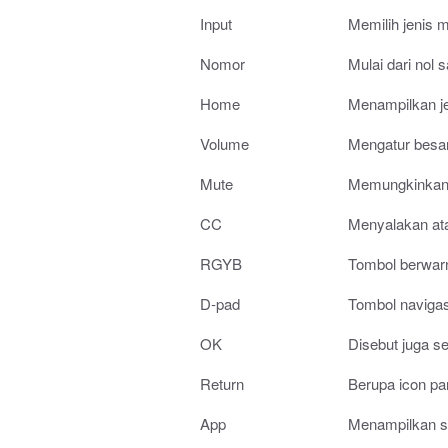
Input
Memilih jenis
Nomor
Mulai dari nol 
Home
Menampilkan j
Volume
Mengatur besar 
Mute
Memungkinkan u
CC
Menyalakan ata
RGYB
Tombol berwarn
D-pad
Tombol navigas
OK
Disebut juga s
Return
Berupa icon pa
App
Menampilkan s