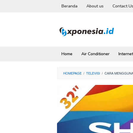
Skip
Beranda
About us
Contact U
to
content
Home
Air Conditioner
Interne
HOMEPAGE
/
TELEVISI
/
CARA MENGGUNAK