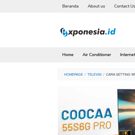
Skip
Beranda
About us
Contact U
to
content
Home
Air Conditioner
Interne
HOMEPAGE
/
TELEVISI
/
CARA SETTING WI