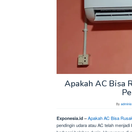
Apakah AC Bisa Ru
Pe
By
adminis
Exponesia.id –
Apakah AC Bisa Rusak 
pendingin udara atau AC telah menjadi b