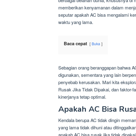
berbagai belahan dunia, khususnya di 
memberikan kenyamanan dalam menjaga
seputar apakah AC bisa mengalami keru
waktu yang lama.
Baca cepat
Buka
Sebagian orang beranggapan bahwa AC
digunakan, sementara yang lain berpend
penyebab kerusakan. Mari kita eksplo
Rusak Jika Tidak Dipakai, dan faktor-f
kinerjanya tetap optimal.
Apakah AC Bisa Rusak
Kendala berupa AC tidak dingin meman
yang lama tidak dihuni atau ditinggalk
apakah AC bisa rusak jika tidak dipa