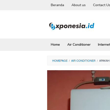
Skip
Beranda
About us
Contact U
to
content
Home
Air Conditioner
Interne
HOMEPAGE
/
AIR CONDITIONER
/
APAKAH 