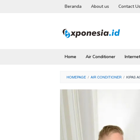
Skip
Beranda
About us
Contact U
to
content
Home
Air Conditioner
Interne
HOMEPAGE
/
AIR CONDITIONER
/
KIPAS A