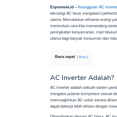
Exponesia.id –
Keunggulan AC Invert
teknologi AC terus mengalami perkemba
utama. Memadukan efisiensi energi yang
merevolusi cara kita memandang siste
peningkatan kenyamanan, mari telusur
utama bagi banyak konsumen dan indus
Baca cepat
Buka
AC Inverter Adalah?
AC Inverter adalah sebuah sistem pend
mengatur putaran kompresor sesuai de
memungkinkan AC untuk secara dinami
dapat bekerja lebih efisien dengan me
Dibandingkan dengan AC biasa, AC Inve