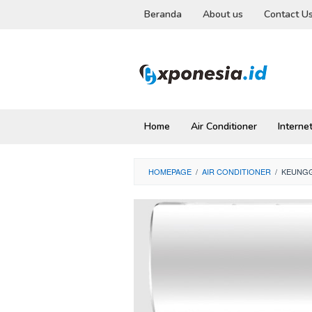
Skip
Beranda
About us
Contact U
to
content
Home
Air Conditioner
Interne
HOMEPAGE
/
AIR CONDITIONER
/
KEUNGG