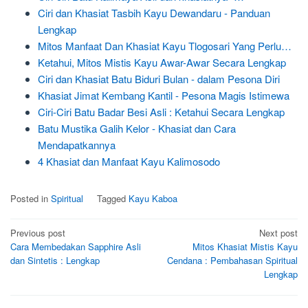
Ciri dan Khasiat Tasbih Kayu Dewandaru - Panduan
Lengkap
Mitos Manfaat Dan Khasiat Kayu Tlogosari Yang Perlu…
Ketahui, Mitos Mistis Kayu Awar-Awar Secara Lengkap
Ciri dan Khasiat Batu Biduri Bulan - dalam Pesona Diri
Khasiat Jimat Kembang Kantil - Pesona Magis Istimewa
Ciri-Ciri Batu Badar Besi Asli : Ketahui Secara Lengkap
Batu Mustika Galih Kelor - Khasiat dan Cara
Mendapatkannya
4 Khasiat dan Manfaat Kayu Kalimosodo
Posted in
Spiritual
Tagged
Kayu Kaboa
Post
Previous post
Next post
Cara Membedakan Sapphire Asli
Mitos Khasiat Mistis Kayu
navigation
dan Sintetis : Lengkap
Cendana : Pembahasan Spiritual
Lengkap