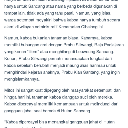
hanya untuk Sancang atau nama yang berbeda digunakan di
tempat lain, tidak ada yang tahu pasti. Namun, yang jelas,
warga setempat meyakini bahwa kaboa hanya tumbuh secara
alami di wilayah administratif Kecamatan Cibalong ini.
Namun, kaboa bukanlah tanaman biasa. Kabarnya, kaboa
memiliki hubungan erat dengan Prabu Siliwangi, Raja Padjajaran
yang konon “tilem” atau menghilang di Leuweung Sancang.
Konon, Prabu Siliwangi pernah menancapkan tongkat dari
kaboa sebelum berubah menjadi maung alias harimau untuk
menghindari kejaran anaknya, Prabu Kian Santang, yang ingin
mengislamkannya.
Mitos ini sangat kuat dipegang oleh masyarakat setempat, dan
hingga hari ini, tanaman kaboa dianggap suci oleh mereka.
Kaboa dipercayai memiliki kemampuan untuk melindungi dari
gangguan jahat saat berada di Hutan Sancang.
“Kaboa dipercayai bisa menangkal gangguan jahat di Hutan