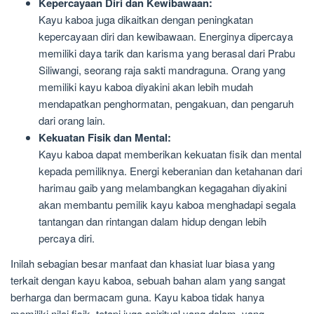
Kepercayaan Diri dan Kewibawaan:
Kayu kaboa juga dikaitkan dengan peningkatan
kepercayaan diri dan kewibawaan. Energinya dipercaya
memiliki daya tarik dan karisma yang berasal dari Prabu
Siliwangi, seorang raja sakti mandraguna. Orang yang
memiliki kayu kaboa diyakini akan lebih mudah
mendapatkan penghormatan, pengakuan, dan pengaruh
dari orang lain.
Kekuatan Fisik dan Mental:
Kayu kaboa dapat memberikan kekuatan fisik dan mental
kepada pemiliknya. Energi keberanian dan ketahanan dari
harimau gaib yang melambangkan kegagahan diyakini
akan membantu pemilik kayu kaboa menghadapi segala
tantangan dan rintangan dalam hidup dengan lebih
percaya diri.
Inilah sebagian besar manfaat dan khasiat luar biasa yang
terkait dengan kayu kaboa, sebuah bahan alam yang sangat
berharga dan bermacam guna. Kayu kaboa tidak hanya
memiliki nilai fisik, tetapi juga spiritual yang dalam, yang