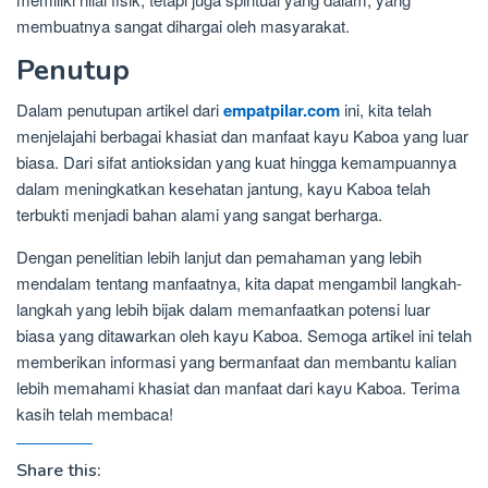
membuatnya sangat dihargai oleh masyarakat.
Penutup
Dalam penutupan artikel dari
empatpilar.com
ini, kita telah
menjelajahi berbagai khasiat dan manfaat kayu Kaboa yang luar
biasa. Dari sifat antioksidan yang kuat hingga kemampuannya
dalam meningkatkan kesehatan jantung, kayu Kaboa telah
terbukti menjadi bahan alami yang sangat berharga.
Dengan penelitian lebih lanjut dan pemahaman yang lebih
mendalam tentang manfaatnya, kita dapat mengambil langkah-
langkah yang lebih bijak dalam memanfaatkan potensi luar
biasa yang ditawarkan oleh kayu Kaboa. Semoga artikel ini telah
memberikan informasi yang bermanfaat dan membantu kalian
lebih memahami khasiat dan manfaat dari kayu Kaboa. Terima
kasih telah membaca!
Share this: