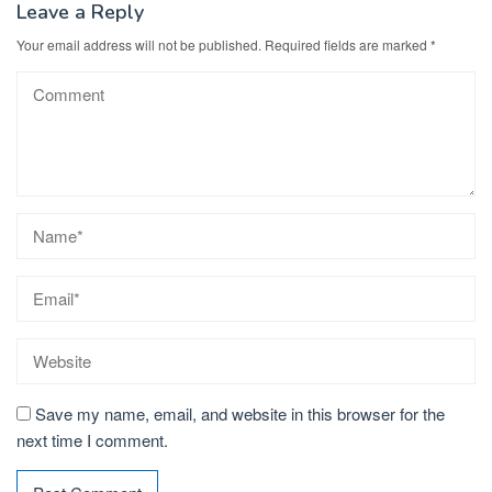
Leave a Reply
Your email address will not be published.
Required fields are marked
*
Save my name, email, and website in this browser for the
next time I comment.