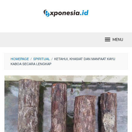
Skip
to
content
MENU
HOMEPAGE
/
SPIRITUAL
/
KETAHUI, KHASIAT DAN MANFAAT KAYU
KABOA SECARA LENGKAP