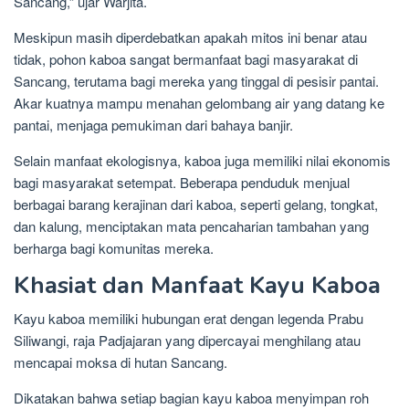
Sancang,” ujar Warjita.
Meskipun masih diperdebatkan apakah mitos ini benar atau
tidak, pohon kaboa sangat bermanfaat bagi masyarakat di
Sancang, terutama bagi mereka yang tinggal di pesisir pantai.
Akar kuatnya mampu menahan gelombang air yang datang ke
pantai, menjaga pemukiman dari bahaya banjir.
Selain manfaat ekologisnya, kaboa juga memiliki nilai ekonomis
bagi masyarakat setempat. Beberapa penduduk menjual
berbagai barang kerajinan dari kaboa, seperti gelang, tongkat,
dan kalung, menciptakan mata pencaharian tambahan yang
berharga bagi komunitas mereka.
Khasiat dan Manfaat Kayu Kaboa
Kayu kaboa memiliki hubungan erat dengan legenda Prabu
Siliwangi, raja Padjajaran yang dipercayai menghilang atau
mencapai moksa di hutan Sancang.
Dikatakan bahwa setiap bagian kayu kaboa menyimpan roh