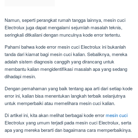
Namun, seperti perangkat rumah tangga lainnya, mesin cuci
Electrolux juga dapat mengalami sejumlah masalah teknis,
seringkali ditkaliani dengan munculnya kode error tertentu.
Pahami bahwa kode error mesin cuci Electrolux ini bukanlah
tanda dari kiamat bagi mesin cuci kalian. Sebaliknya, mereka
adalah sistem diagnosis canggih yang dirancang untuk
membantu kalian mengidentifikasi masalah apa yang sedang
dihadapi mesin.
Dengan pemahaman yang baik tentang apa arti dari setiap kode
error ini, kalian bisa menentukan langkah terbaik selanjutnya
untuk memperbaiki atau memelihara mesin cuci kalian.
Di artikel ini, kita akan melihat berbagai kode error
mesin cuci
Electrolux yang umum terjadi pada mesin cuci Electrolux, serta
apa yang mereka berarti dan bagaimana cara memperbaikinya.