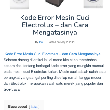
Kode Error Mesin Cuci
Electrolux – dan Cara
Mengatasinya
By
Ida
Posted on
May 2, 2026
Kode Error Mesin Cuci Electrolux – dan Cara Mengatasinya.
Selamat datang di artikel ini, di mana kita akan membahas
secara rinci tentang berbagai kode error yang mungkin muncul
pada mesin cuci Electrolux kalian. Mesin cuci adalah salah satu
perangkat yang sangat penting di setiap rumah tangga modern,
dan Electrolux merupakan salah satu merek yang populer dan
tepercaya.
Baca cepat
Buka