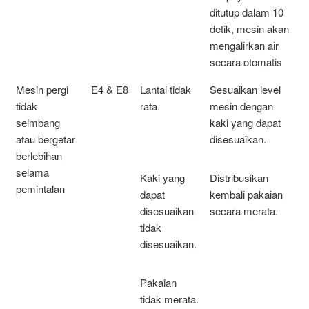
ditutup dalam 10
detik, mesin akan
mengalirkan air
secara otomatis
Mesin pergi
E4 & E8
Lantai tidak
Sesuaikan level
tidak
rata.
mesin dengan
seimbang
kaki yang dapat
atau bergetar
disesuaikan.
berlebihan
selama
Kaki yang
Distribusikan
pemintalan
dapat
kembali pakaian
disesuaikan
secara merata.
tidak
disesuaikan.
Pakaian
tidak merata.