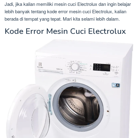
Jadi, jika kalian memiliki mesin cuci Electrolux dan ingin belajar
lebih banyak tentang kode error mesin cuci Electrolux, kalian
berada di tempat yang tepat. Mari kita selami lebih dalam.
Kode Error Mesin Cuci Electrolux