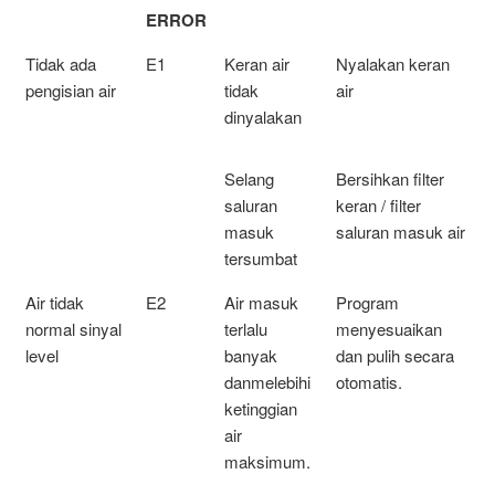
ERROR
Tidak ada
E1
Keran air
Nyalakan keran
pengisian air
tidak
air
dinyalakan
Selang
Bersihkan filter
saluran
keran / filter
masuk
saluran masuk air
tersumbat
Air tidak
E2
Air masuk
Program
normal sinyal
terlalu
menyesuaikan
level
banyak
dan pulih secara
danmelebihi
otomatis.
ketinggian
air
maksimum.