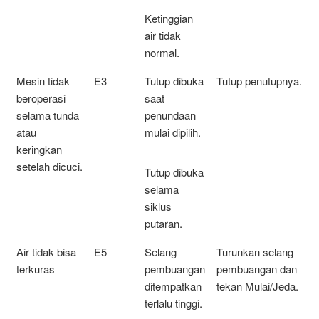
Ketinggian
air tidak
normal.
Mesin tidak
E3
Tutup dibuka
Tutup penutupnya.
beroperasi
saat
selama tunda
penundaan
atau
mulai dipilih.
keringkan
setelah dicuci.
Tutup dibuka
selama
siklus
putaran.
Air tidak bisa
E5
Selang
Turunkan selang
terkuras
pembuangan
pembuangan dan
ditempatkan
tekan Mulai/Jeda.
terlalu tinggi.