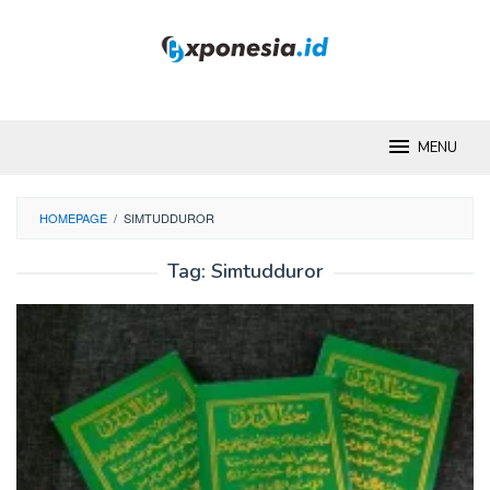
Skip
to
content
MENU
HOMEPAGE
/
SIMTUDDUROR
Tag:
Simtudduror