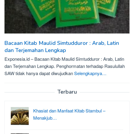
Bacaan Kitab Maulid Simtudduror : Arab, Latin
dan Terjemahan Lengkap
Exponesia.id – Bacaan Kitab Maulid Simtudduror : Arab, Latin
dan Terjemahan Lengkap. Penghormatan terhadap Rasulullah
SAW tidak hanya dapat diwujudkan
Selengkapnya…
Terbaru
Khasiat dan Manfaat Kitab Stambul –
Menakjub…