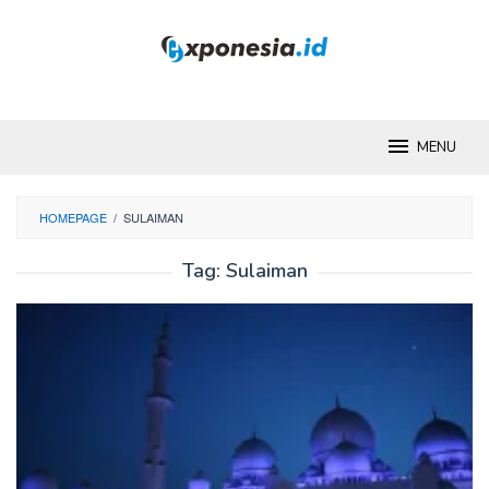
Skip
to
content
MENU
HOMEPAGE
/
SULAIMAN
Tag:
Sulaiman