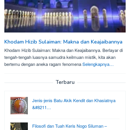
Khodam Hizib Sulaiman: Makna dan Keajaibannya
Khodam Hizib Sulaiman: Makna dan Keajaibannya. Berlayar di
tengah-tengah luasnya samudra keilmuan mistik, kita akan
bertemu dengan aneka ragam fenomena
Selengkapnya…
Terbaru
Jenis-jenis Batu Akik Kendit dan Khasiatnya
&#8211…
Filosofi dan Tuah Keris Nogo Siluman –