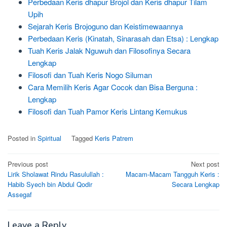
Perbedaan Keris dhapur Brojol dan Keris dhapur Tilam
Upih
Sejarah Keris Brojoguno dan Keistimewaannya
Perbedaan Keris (Kinatah, Sinarasah dan Etsa) : Lengkap
Tuah Keris Jalak Nguwuh dan Filosofinya Secara
Lengkap
Filosofi dan Tuah Keris Nogo Siluman
Cara Memilih Keris Agar Cocok dan Bisa Berguna :
Lengkap
Filosofi dan Tuah Pamor Keris Lintang Kemukus
Posted in
Spiritual
Tagged
Keris Patrem
Post
Previous post
Next post
Lirik Sholawat Rindu Rasulullah :
Macam-Macam Tangguh Keris :
navigation
Habib Syech bin Abdul Qodir
Secara Lengkap
Assegaf
Leave a Reply