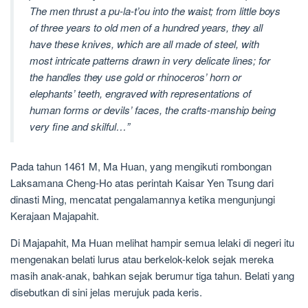
The men thrust a pu-la-t’ou into the waist; from little boys
of three years to old men of a hundred years, they all
have these knives, which are all made of steel, with
most intricate patterns drawn in very delicate lines; for
the handles they use gold or rhinoceros’ horn or
elephants’ teeth, engraved with representations of
human forms or devils’ faces, the crafts-manship being
very fine and skilful…”
Pada tahun 1461 M, Ma Huan, yang mengikuti rombongan
Laksamana Cheng-Ho atas perintah Kaisar Yen Tsung dari
dinasti Ming, mencatat pengalamannya ketika mengunjungi
Kerajaan Majapahit.
Di Majapahit, Ma Huan melihat hampir semua lelaki di negeri itu
mengenakan belati lurus atau berkelok-kelok sejak mereka
masih anak-anak, bahkan sejak berumur tiga tahun. Belati yang
disebutkan di sini jelas merujuk pada keris.