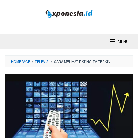
Skip
to
content
MENU
HOMEPAGE
/
TELEVISI
/
CARA MELIHAT RATING TV TERKINI