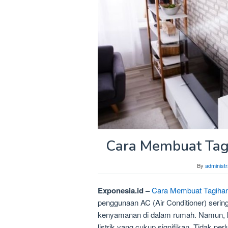
Cara Membuat Tagi
By
administr
Exponesia.id –
Cara Membuat Tagihan 
penggunaan AC (Air Conditioner) serin
kenyamanan di dalam rumah. Namun, ken
listrik yang cukup signifikan. Tidak pe