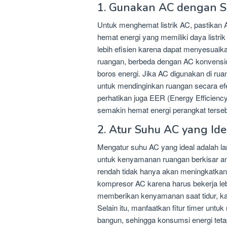
1. Gunakan AC dengan Spe
Untuk menghemat listrik AC, pastikan A
hemat energi yang memiliki daya listri
lebih efisien karena dapat menyesuai
ruangan, berbeda dengan AC konvension
boros energi. Jika AC digunakan di ruan
untuk mendinginkan ruangan secara efek
perhatikan juga EER (Energy Efficiency
semakin hemat energi perangkat terseb
2. Atur Suhu AC yang Ide
Mengatur suhu AC yang ideal adalah la
untuk kenyamanan ruangan berkisar ant
rendah tidak hanya akan meningkatka
kompresor AC karena harus bekerja lebi
memberikan kenyamanan saat tidur, kar
Selain itu, manfaatkan fitur timer un
bangun, sehingga konsumsi energi tetap