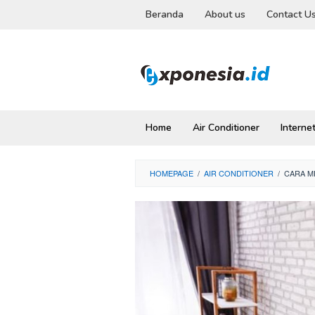
Skip
Beranda
About us
Contact U
to
content
Home
Air Conditioner
Interne
HOMEPAGE
/
AIR CONDITIONER
/
CARA M