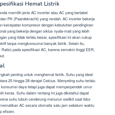
sifikasi Hemat Listrik
nda memilih jenis AC inverter atau AC yang berlabel
k dan PK (Paardekracht) yang rendah. AC inverter bekerja
kan kecepatan kompresor dengan kebutuhan pendinginan
al yang bekerja dengan siklus nyala-mati yang lebih
gan yang tidak terlalu besar, spesifikasi ini akan cukup
tif tanpa mengkonsumsi banyak listrik. Selain itu,
 Ratio) pada spesifikasi AC, karena semakin tinggi EER,
ut.
al
ngkah penting untuk menghemat listrik. Suhu yang ideal
ara 25 hingga 28 derajat Celcius. Menyeting suhu terlalu
n konsumsi daya tetapi juga dapat memperpendek umur
h keras. Suhu dalam rentang ini juga diketahui dapat
ena suhu tubuh cenderung menurun sedikit saat tidur.
tuk mematikan AC secara otomatis satu jam sebelum waktu
 efisien.