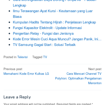
Lengkap
Ilmu Terawangan Ayat Kursi - Keutamaan yang Luar
Biasa
Kumpulan Hadits Tentang Hijrah : Penjelasan Lengkap
Fungsi Kapasitor Elektrolit - Update Informasi
Pengertian Relay - Fungsi dan Jenisnya
Kode Error Mesin Cuci Aqua Muncul? Jangan Panik, Ini…
TV Samsung Gagal Start : Solusi Terbaik
Posted in
Televisi
Tagged
TV
Post
Previous post
Next post
Memahami Kode Error Kulkas LG
Cara Mencari Channel TV
navigation
Polytron: Optimalkan Pengalaman
Menonton
Leave a Reply
Your email address will not be published.
Required fields are marked
*