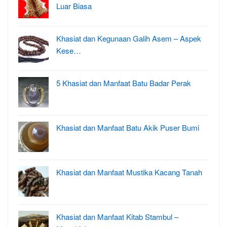
Luar Biasa
Khasiat dan Kegunaan Galih Asem – Aspek
Kese…
5 Khasiat dan Manfaat Batu Badar Perak
Khasiat dan Manfaat Batu Akik Puser Bumi
Khasiat dan Manfaat Mustika Kacang Tanah
Khasiat dan Manfaat Kitab Stambul –