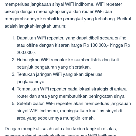
memperluas jangkauan sinyal WiFi Indihome. WiFi repeater
bekerja dengan menangkap sinyal dari router WiFi dan
mengarahkannya kembali ke perangkat yang terhubung. Berikut
adalah langkah-langkah umum:
Dapatkan WiFi repeater, yang dapat dibeli secara online
atau offline dengan kisaran harga Rp 100.000,- hingga Rp
200.000,-.
Hubungkan WiFi repeater ke sumber listrik dan ikuti
petunjuk pengaturan yang disertakan.
Tentukan jaringan WiFi yang akan diperluas
jangkauannya.
Tempatkan WiFi repeater pada lokasi strategis di antara
router dan area yang membutuhkan peningkatan sinyal.
Setelah diatur, WiFi repeater akan memperluas jangkauan
sinyal WiFi Indihome, meningkatkan kualitas sinyal di
area yang sebelumnya mungkin lemah.
Dengan mengikuti salah satu atau kedua langkah di atas,
pengguna dapat meningkatkan jangkauan WiFi Indihome