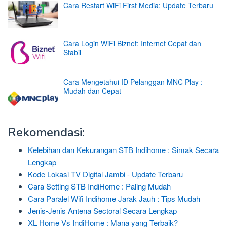
Cara Restart WiFi First Media: Update Terbaru
Cara Login WiFi Biznet: Internet Cepat dan
Stabil
Cara Mengetahui ID Pelanggan MNC Play :
Mudah dan Cepat
Rekomendasi:
Kelebihan dan Kekurangan STB Indihome : Simak Secara
Lengkap
Kode Lokasi TV Digital Jambi - Update Terbaru
Cara Setting STB IndiHome : Paling Mudah
Cara Paralel Wifi Indihome Jarak Jauh : Tips Mudah
Jenis-Jenis Antena Sectoral Secara Lengkap
XL Home Vs IndiHome : Mana yang Terbaik?