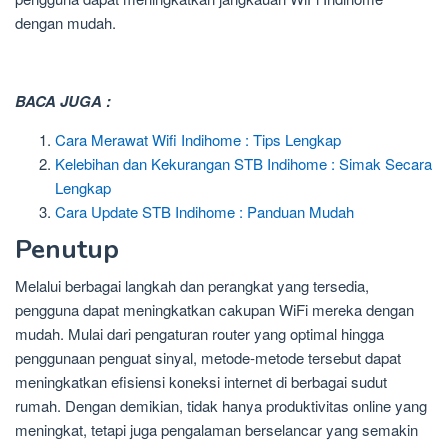
dengan mudah.
BACA JUGA :
Cara Merawat Wifi Indihome : Tips Lengkap
Kelebihan dan Kekurangan STB Indihome : Simak Secara
Lengkap
Cara Update STB Indihome : Panduan Mudah
Penutup
Melalui berbagai langkah dan perangkat yang tersedia,
pengguna dapat meningkatkan cakupan WiFi mereka dengan
mudah. Mulai dari pengaturan router yang optimal hingga
penggunaan penguat sinyal, metode-metode tersebut dapat
meningkatkan efisiensi koneksi internet di berbagai sudut
rumah. Dengan demikian, tidak hanya produktivitas online yang
meningkat, tetapi juga pengalaman berselancar yang semakin