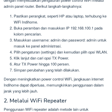
dengan menyesuaikan pengaturan power control WiFi melalui
admin panel router. Berikut langkah-langkahnya:
Pastikan perangkat, seperti HP atau laptop, terhubung ke
WiFi Indihome.
Buka peramban dan masukkan IP 192.168.100.1 pada
kolom pencarian.
Masukkan username: admin dan password: admin untuk
masuk ke panel administrasi.
Pilih pengaturan (settings) dan kemudian pilih opsi WLAN.
Klik lanjut dan cari opsi TX Power.
Atur TX Power hingga 100 persen.
Simpan perubahan yang telah dilakukan.
Dengan meningkatkan power control WiFi, jangkauan internet
Indihome dapat diperluas, memungkinkan penggunaan dalam
jarak yang lebih jauh.
2. Melalui WiFi Repeater
Penggunaan WiFi repeater adalah metode lain untuk