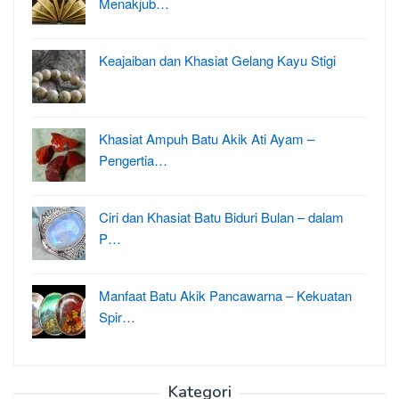
Menakjub…
Keajaiban dan Khasiat Gelang Kayu Stigi
Khasiat Ampuh Batu Akik Ati Ayam –
Pengertia…
Ciri dan Khasiat Batu Biduri Bulan – dalam
P…
Manfaat Batu Akik Pancawarna – Kekuatan
Spir…
Kategori