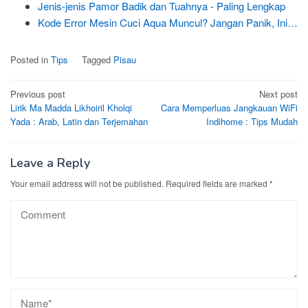
Jenis-jenis Pamor Badik dan Tuahnya - Paling Lengkap
Kode Error Mesin Cuci Aqua Muncul? Jangan Panik, Ini…
Posted in
Tips
Tagged
Pisau
Post
Previous post
Next post
Lirik Ma Madda Likhoiril Kholqi
Cara Memperluas Jangkauan WiFi
navigation
Yada : Arab, Latin dan Terjemahan
Indihome : Tips Mudah
Leave a Reply
Your email address will not be published.
Required fields are marked
*