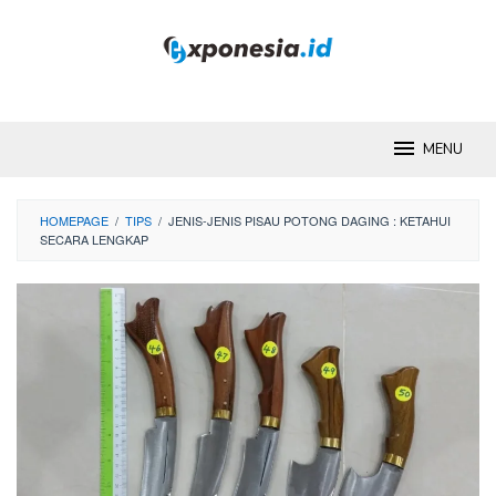
Skip
to
content
MENU
HOMEPAGE
/
TIPS
/
JENIS-JENIS PISAU POTONG DAGING : KETAHUI
SECARA LENGKAP