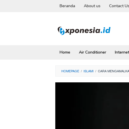
Skip
Beranda
About us
Contact U
to
content
Home
Air Conditioner
Interne
HOMEPAGE
/
ISLAMI
/
CARA MENGAMALKAN