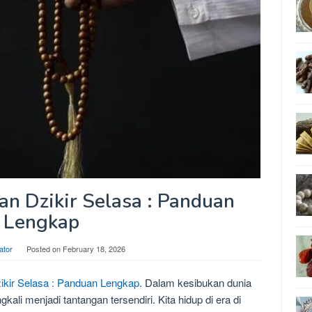
n Dzikir Selasa : Panduan
Lengkap
ator
Posted on
February 18, 2026
kir Selasa : Panduan Lengkap
. Dalam kesibukan dunia
ali menjadi tantangan tersendiri. Kita hidup di era di