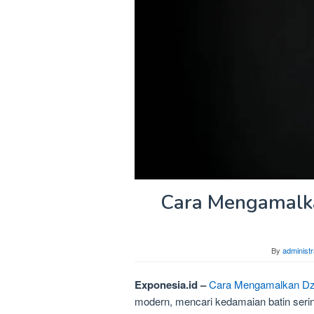
Cara Mengamalka
By
administr
Exponesia.id –
Cara Mengamalkan Dzi
modern, mencari kedamaian batin seringk