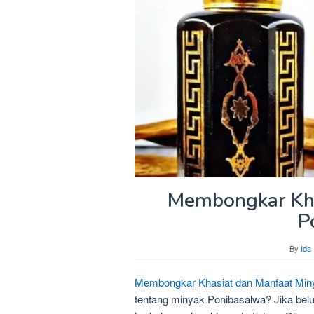
Membongkar Kha
P
By
Ida
Membongkar Khasiat dan Manfaat Min
tentang minyak Ponibasalwa? Jika belu