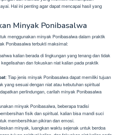
ayai. Hal ini penting agar dapat mencapai hasil yang
kan Minyak Ponibasalwa
untuk menggunakan minyak Ponibasalwa dalam praktik
yak Ponibasalwa terbukti maksimal:
ahwa kalian berada di lingkungan yang tenang dan tidak
i kegelisahan dan fokuskan niat kalian pada praktik
pat
: Tiap jenis minyak Ponibasalwa dapat memiliki tujuan
ak yang sesuai dengan niat atau kebutuhan spiritual
endapatkan perlindungan, carilah minyak Ponibasalwa
nakan minyak Ponibasalwa, beberapa tradisi
mbersihan fisik dan spiritual. kalian bisa mandi suci
ntuk membersihkan pikiran dan emosi.
skan minyak, luangkan waktu sejenak untuk berdoa
gan tujuan spiritual kalian, dan fokuskan niat kalian pada