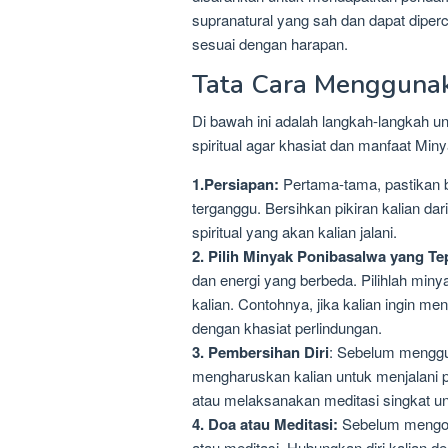
supranatural yang sah dan dapat diperc
sesuai dengan harapan.
Tata Cara Mengguna
Di bawah ini adalah langkah-langkah 
spiritual agar khasiat dan manfaat Min
1.Persiapan:
Pertama-tama, pastikan b
terganggu. Bersihkan pikiran kalian dar
spiritual yang akan kalian jalani.
2. Pilih Minyak Ponibasalwa yang Te
dan energi yang berbeda. Pilihlah miny
kalian. Contohnya, jika kalian ingin m
dengan khasiat perlindungan.
3. Pembersihan Diri
: Sebelum menggu
mengharuskan kalian untuk menjalani pe
atau melaksanakan meditasi singkat u
4. Doa atau Meditasi:
Sebelum mengole
atau meditasi. Hubungkan diri kalian den