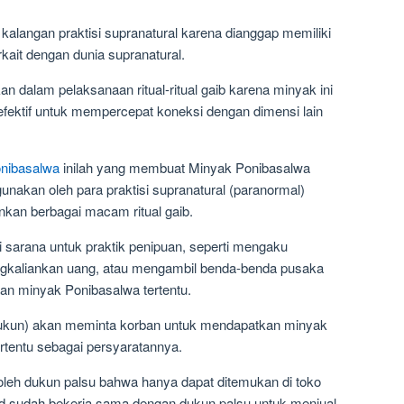
kalangan praktisi supranatural karena dianggap memiliki
ait dengan dunia supranatural.
n dalam pelaksanaan ritual-ritual gaib karena minyak ini
 efektif untuk mempercepat koneksi dengan dimensi lain
nibasalwa
inilah yang membuat Minyak Ponibasalwa
unakan oleh para praktisi supranatural (paranormal)
nkan berbagai macam ritual gaib.
ai sarana untuk praktik penipuan, seperti mengaku
gkaliankan uang, atau mengambil benda-benda pusaka
an minyak Ponibasalwa tertentu.
kun) akan meminta korban untuk mendapatkan minyak
rtentu sebagai persyaratannya.
 oleh dukun palsu bahwa hanya dapat ditemukan di toko
ud sudah bekerja sama dengan dukun palsu untuk menjual