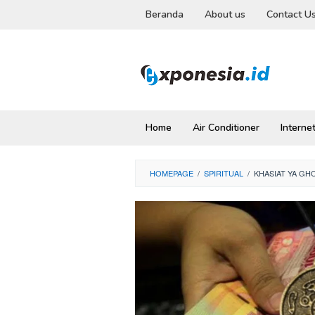
Skip
Beranda
About us
Contact U
to
content
Home
Air Conditioner
Interne
HOMEPAGE
/
SPIRITUAL
/
KHASIAT YA GH