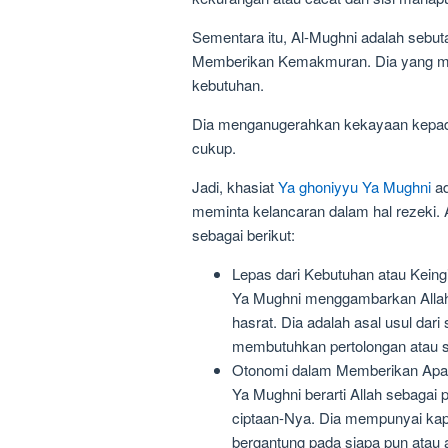
Sementara itu, Al-Mughni adalah sebut
Memberikan Kemakmuran. Dia yang me
kebutuhan.
Dia menganugerahkan kekayaan kepad
cukup.
Jadi, khasiat
Ya ghoniyyu Ya Mughni
ad
meminta kelancaran dalam hal rezeki.
sebagai berikut:
Lepas dari Kebutuhan atau Kein
Ya Mughni menggambarkan Allah 
hasrat. Dia adalah asal usul dar
membutuhkan pertolongan atau s
Otonomi dalam Memberikan Ap
Ya Mughni berarti Allah sebaga
ciptaan-Nya. Dia mempunyai kap
bergantung pada siapa pun atau 