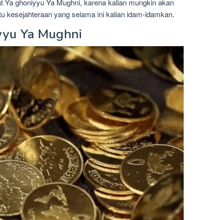
t Ya ghoniyyu Ya Mughni, karena kalian mungkin akan
kesejahteraan yang selama ini kalian idam-idamkan.
yyu Ya Mughni