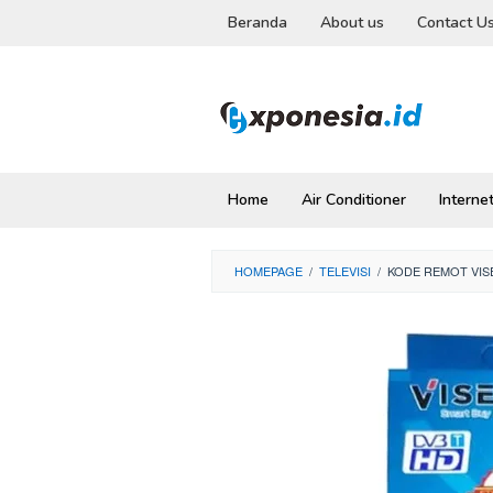
Skip
Beranda
About us
Contact U
to
content
Home
Air Conditioner
Interne
HOMEPAGE
/
TELEVISI
/
KODE REMOT VIS