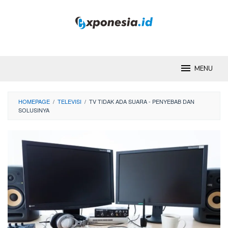
Skip
to
content
MENU
HOMEPAGE
/
TELEVISI
/
TV TIDAK ADA SUARA - PENYEBAB DAN
SOLUSINYA