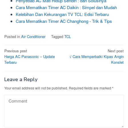
Penyebab AC Mati Hidup Sendiri : dan Solusinya
Cara Mematikan Timer AC Daikin : Simpel dan Mudah
Kelebihan Dan Kekurangan TV TCL: Edisi Terbaru
Cara Mematikan Timer AC Changhong - Trik & Tips
Posted in
Air Conditioner
Tagged
TCL
Post
Previous post
Next post
Harga AC Panasonic – Update
√ Cara Memperbaiki Kipas Angin
navigation
Terbaru
Konslet
Leave a Reply
Your email address will not be published.
Required fields are marked
*