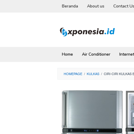
Skip
Beranda
About us
Contact U
to
content
Home
Air Conditioner
Interne
HOMEPAGE
/
KULKAS
/
CIRI-CIRI KULKAS