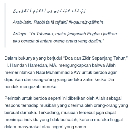
رَبِّ فَلَا تَجْعَلْنِى فِى ٱلْقَوْمِ ٱلظَّٰلِمِينَ
Arab-latin: Rabbi fa lā taj’alnī fil-qaumiẓ-ẓālimīn
Artinya: “Ya Tuhanku, maka janganlah Engkau jadikan
aku berada di antara orang-orang yang dzalim.”
Dalam bukunya yang berjudul “Doa dan Zikir Sepanjang Tahun,”
H. Hamdan Hamedan, MA. mengungkapkan bahwa Allah
memerintahkan Nabi Muhammad SAW untuk berdoa agar
dijauhkan dari orang-orang yang berlaku zalim ketika Dia
hendak mengazab mereka.
Perintah untuk berdoa seperti ini diberikan oleh Allah sebagai
respons terhadap musibah yang diterima oleh orang-orang yang
berbuat durhaka. Terkadang, musibah tersebut juga dapat
menimpa individu yang tidak bersalah, karena mereka tinggal
dalam masyarakat atau negeri yang sama.