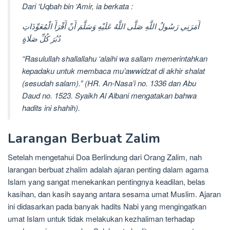
Dari ‘Uqbah bin ‘Amir, ia berkata :
أَمَرَنِي رَسُولُ اللَّهِ صَلَّى اللَّهُ عَلَيْهِ وَسَلَّمَ أَنْ أَقْرَأَ الْمُعَوِّذَاتِ
دُبُرَ كُلِّ صَلَاةٍ
“Rasulullah shallallahu ‘alaihi wa sallam memerintahkan
kepadaku untuk membaca mu’awwidzat di akhir shalat
(sesudah salam).” (HR. An-Nasa’i no. 1336 dan Abu
Daud no. 1523. Syaikh Al Albani mengatakan bahwa
hadits ini shahih).
Larangan Berbuat Zalim
Setelah mengetahui Doa Berlindung dari Orang Zalim, nah
larangan berbuat zhalim adalah ajaran penting dalam agama
Islam yang sangat menekankan pentingnya keadilan, belas
kasihan, dan kasih sayang antara sesama umat Muslim. Ajaran
ini didasarkan pada banyak hadits Nabi yang mengingatkan
umat Islam untuk tidak melakukan kezhaliman terhadap