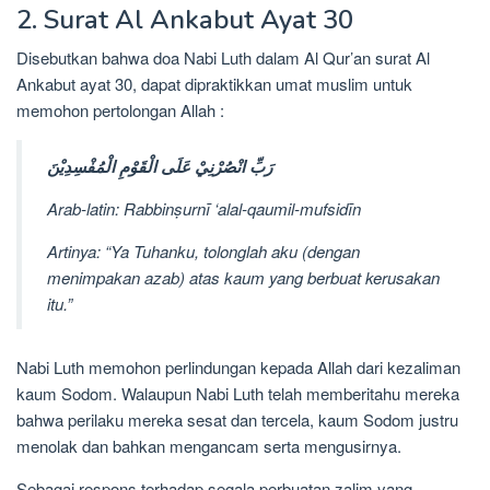
2. Surat Al Ankabut Ayat 30
Disebutkan bahwa doa Nabi Luth dalam Al Qur’an surat Al
Ankabut ayat 30, dapat dipraktikkan umat muslim untuk
memohon pertolongan Allah :
رَبِّ انْصُرْنِيْ عَلَى الْقَوْمِ الْمُفْسِدِيْنَ
Arab-latin: Rabbinṣurnī ‘alal-qaumil-mufsidīn
Artinya: “Ya Tuhanku, tolonglah aku (dengan
menimpakan azab) atas kaum yang berbuat kerusakan
itu.”
Nabi Luth memohon perlindungan kepada Allah dari kezaliman
kaum Sodom. Walaupun Nabi Luth telah memberitahu mereka
bahwa perilaku mereka sesat dan tercela, kaum Sodom justru
menolak dan bahkan mengancam serta mengusirnya.
Sebagai respons terhadap segala perbuatan zalim yang