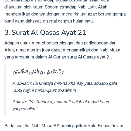
dilakukan oleh kaum Sodom terhadap Nabi Luth, Allah
mengabulkan doanya dengan mengirimkan azab berupa gempa
bumi yang dahsyat, disertai dengan hujan batu.
3. Surat Al Qasas Ayat 21
Adapun untuk memohon pertolongan dan perlindungan dari
Allah, umat muslim juga dapat mengamalkan doa Nabi Musa
yang tercantum dalam Al Qur’an surat Al Qasas ayat 21.
رَبِّ نَجِّنِيْ مِنَ الْقَوْمِ الظّٰلِمِيْنَ
Arab-latin: Fa kharaja min-hā khā`ifay yataraqqabu qāla
rabbi najjinī minal-qaumiẓ-ẓālimīn
Artinya: “Ya Tuhanku, selamatkanlah aku dari kaum
yang dzalim.”
Pada saat itu, Nabi Musa AS meninggalkan kota Fir’aun dalam