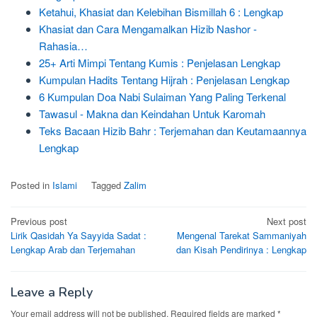
Ketahui, Khasiat dan Kelebihan Bismillah 6 : Lengkap
Khasiat dan Cara Mengamalkan Hizib Nashor -
Rahasia…
25+ Arti Mimpi Tentang Kumis : Penjelasan Lengkap
Kumpulan Hadits Tentang Hijrah : Penjelasan Lengkap
6 Kumpulan Doa Nabi Sulaiman Yang Paling Terkenal
Tawasul - Makna dan Keindahan Untuk Karomah
Teks Bacaan Hizib Bahr : Terjemahan dan Keutamaannya
Lengkap
Posted in
Islami
Tagged
Zalim
Post
Previous post
Next post
Lirik Qasidah Ya Sayyida Sadat :
Mengenal Tarekat Sammaniyah
navigation
Lengkap Arab dan Terjemahan
dan Kisah Pendirinya : Lengkap
Leave a Reply
Your email address will not be published.
Required fields are marked
*