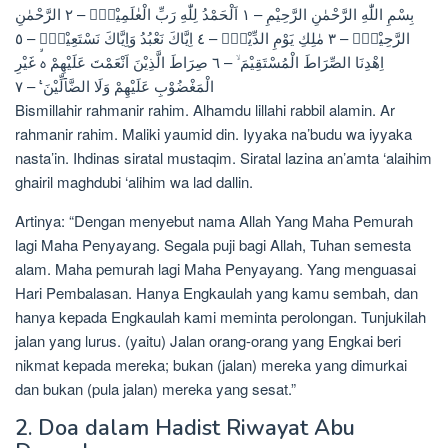
بِسْمِ اللّٰهِ الرَّحْمٰنِ الرَّحِيْمِ – ١ اَلْحَمْدُ لِلّٰهِ رَبِّ الْعٰلَمِيْنَۙ – ٢ الرَّحْمٰنِ
الرَّحِيْمِۙ – ٣ مٰلِكِ يَوْمِ الدِّيْنِۗ – ٤ اِيَّاكَ نَعْبُدُ وَاِيَّاكَ نَسْتَعِيْنُۗ – ٥
اِهْدِنَا الصِّرَاطَ الْمُسْتَقِيْمَ ۙ – ٦ صِرَاطَ الَّذِيْنَ اَنْعَمْتَ عَلَيْهِمْ ەۙ غَيْرِ
الْمَغْضُوْبِ عَلَيْهِمْ وَلَا الضَّاۤلِّيْنَ ࣖ – ٧
Bismillahir rahmanir rahim. Alhamdu lillahi rabbil alamin. Ar
rahmanir rahim. Maliki yaumid din. Iyyaka na’budu wa iyyaka
nasta’in. Ihdinas siratal mustaqim. Siratal lazina an’amta ‘alaihim
ghairil maghdubi ‘alihim wa lad dallin.
Artinya: “Dengan menyebut nama Allah Yang Maha Pemurah
lagi Maha Penyayang. Segala puji bagi Allah, Tuhan semesta
alam. Maha pemurah lagi Maha Penyayang. Yang menguasai
Hari Pembalasan. Hanya Engkaulah yang kamu sembah, dan
hanya kepada Engkaulah kami meminta perolongan. Tunjukilah
jalan yang lurus. (yaitu) Jalan orang-orang yang Engkai beri
nikmat kepada mereka; bukan (jalan) mereka yang dimurkai
dan bukan (pula jalan) mereka yang sesat.”
2. Doa dalam Hadist Riwayat Abu