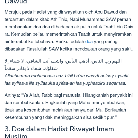
Dawud
Merujuk pada Hadist yang diriwayatkan oleh Abu Dawud dan
tercantum dalam kitab Ath Thib, Nabi Muhammad SAW pernah
membacakan doa-doa di hadapan air putih untuk Tsabit bin Qais
ra. Kemudian beliau memerintahkan Tsabit untuk menyiramkan
air tersebut ke tubuhnya. Berikut adalah
doa
yang sering
dibacakan Rasulullah SAW ketika mendoakan orang yang sakit.
اللهم رب الناس، أذهب البأس، واشف أنت الشافي، لا شفاء إلا
شفاؤك، شفاء لا يغادر سقماً
Allaahumma rabbannaas adz-hibil ba’sa wasyfi antasy syaafii
laa syifaa-a illa syifaauka syifaa-an laa yughaadiru saqamaa.
Artinya: “Ya Allah, Rabb bagi manusia. Hilangkanlah penyakit ini
dan sembuhkanlah. Engkaulah yang Maha menyembuhkan,
tidak ada kesembuhan melainkan hanya dari-Mu. Berikanlah
kesembuhan yang tidak meninggalkan sisa sedikit pun.”
3. Doa dalam Hadist Riwayat Imam
Muslim