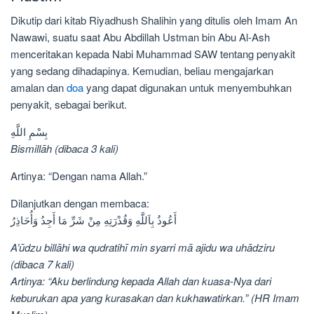
Dikutip dari kitab Riyadhush Shalihin yang ditulis oleh Imam An
Nawawi, suatu saat Abu Abdillah Ustman bin Abu Al-Ash
menceritakan kepada Nabi Muhammad SAW tentang penyakit
yang sedang dihadapinya. Kemudian, beliau mengajarkan
amalan dan
doa
yang dapat digunakan untuk menyembuhkan
penyakit, sebagai berikut.
بِسْمِ اللَّهِ
Bismillāh (dibaca 3 kali)
Artinya: “Dengan nama Allah.”
Dilanjutkan dengan membaca:
أَعُوذُ بِاَللَّهِ وَقُدْرَتِهِ مِنْ شَرِّ مَا أَجِدُ وَأُحَاذِرُ
A’ūdzu billāhi wa qudratihī min syarri mā ajidu wa uhādziru
(dibaca 7 kali)
Artinya: “Aku berlindung kepada Allah dan kuasa-Nya dari
keburukan apa yang kurasakan dan kukhawatirkan.” (HR Imam