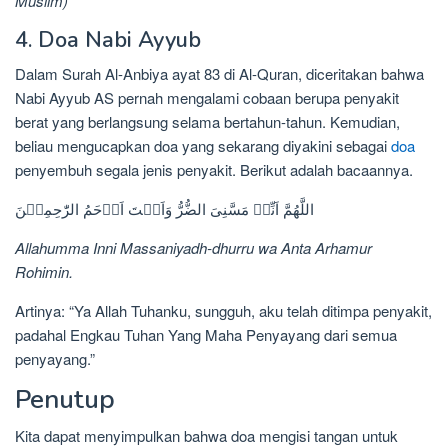
Muslim)
4. Doa Nabi Ayyub
Dalam Surah Al-Anbiya ayat 83 di Al-Quran, diceritakan bahwa
Nabi Ayyub AS pernah mengalami cobaan berupa penyakit
berat yang berlangsung selama bertahun-tahun. Kemudian,
beliau mengucapkan doa yang sekarang diyakini sebagai
doa
penyembuh segala jenis penyakit. Berikut adalah bacaannya.
اللَّهُمَّ اَنِّىۡ مَسَّنِىَ الضُّرُّ وَاَنۡتَ اَرۡحَمُ الرّٰحِمِيۡنَ
Allahumma Inni Massaniyadh-dhurru wa Anta Arhamur
Rohimin.
Artinya: “Ya Allah Tuhanku, sungguh, aku telah ditimpa penyakit,
padahal Engkau Tuhan Yang Maha Penyayang dari semua
penyayang.”
Penutup
Kita dapat menyimpulkan bahwa doa mengisi tangan untuk