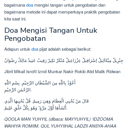
bagaimana
doa
mengisi tangan untuk pengobatan dan
bagaimana metode ini dapat memperkaya praktik pengobatan
kita saat ini.
Doa Mengisi Tangan Untuk
Pengobatan
Adapun untuk
doa
pijat adalah sebagai berikut:
جِبْرِيلْ مِيْكاَئِيلْ اِسْرَافِيلْ عِزْرَاعِيلْ مُنْكَرْ نَكِيرْ رَقِيبْ عَتِيدْ مَالِكْ رِضْوَانْ
Jibril Mikail Isrofil Izroil Munkar Nakir Rokib Atid Malik Ridwan
أَعُوْذُ بِاللّٰهِ مِنَ الشَّيْطَانِ الرَّجِيْمِ. بِسْمِ اللّٰهِ
الرَّحْمٰنِ الرَّحِيْمِ.
قَالَ مَنْ يُحْيِي الْعِظَامَ وَهِيَ رَمِيمٌ. قُلْ يُحْيِيهَا الَّذِي
أَنْشَأَهَا أَوَّلَ مَرَّةٍ ۖ وَهُوَ بِكُلِّ خَلْقٍ عَلِيمٌ.
QOOLA MAN YUHYIL (dibaca: MAYYUHYIL) ‘IDZOOMA
WAHIYA ROMIIM, QUL YUHYIIHAL LADZII ANSYA-AHAA