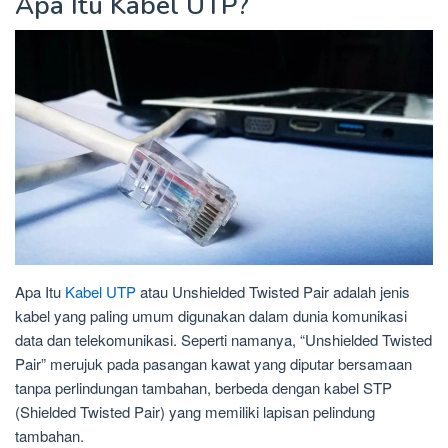
Apa Itu Kabel UTP?
Apa Itu
Kabel UTP
atau Unshielded Twisted Pair adalah jenis
kabel yang paling umum digunakan dalam dunia komunikasi
data dan telekomunikasi. Seperti namanya, “Unshielded Twisted
Pair” merujuk pada pasangan kawat yang diputar bersamaan
tanpa perlindungan tambahan, berbeda dengan kabel STP
(Shielded Twisted Pair) yang memiliki lapisan pelindung
tambahan.