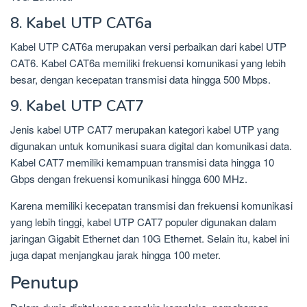
8. Kabel UTP CAT6a
Kabel UTP CAT6a merupakan versi perbaikan dari kabel UTP
CAT6. Kabel CAT6a memiliki frekuensi komunikasi yang lebih
besar, dengan kecepatan transmisi data hingga 500 Mbps.
9. Kabel UTP CAT7
Jenis kabel UTP CAT7 merupakan kategori kabel UTP yang
digunakan untuk komunikasi suara digital dan komunikasi data.
Kabel CAT7 memiliki kemampuan transmisi data hingga 10
Gbps dengan frekuensi komunikasi hingga 600 MHz.
Karena memiliki kecepatan transmisi dan frekuensi komunikasi
yang lebih tinggi, kabel UTP CAT7 populer digunakan dalam
jaringan Gigabit Ethernet dan 10G Ethernet. Selain itu, kabel ini
juga dapat menjangkau jarak hingga 100 meter.
Penutup