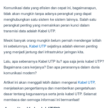
Komunikasi data yang efisien dan cepat ini, bagaimanapun,
tidak akan mungkin tanpa adanya perangkat yang dapat
menghubungkan satu sistem ke sistem lainnya. Salah satu
perangkat penting yang memainkan peran kunci dalam
transmisi data adalah Kabel UTP.
Meski banyak orang mungkin belum pernah mendengar istilah
ini sebelumnya,
Kabel UTP
sejatinya adalah elemen penting
yang menjadi jantung dari infrastruktur jaringan kita.
Lalu, apa sebenarnya Kabel UTP itu? apa saja jenis kabel UTP?
Bagaimana cara kerjanya? Dan apa peranannya dalam dunia
komunikasi modern?
Artikel ini akan menggali lebih dalam mengenai
Kabel UTP
,
menjelaskan pengertiannya dan memberikan pengetahuan
dasar tentang kegunaannya serta jenis kabel UTP. Selamat
membaca dan semoga informasi ini bermanfaat!