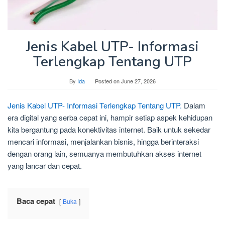
Jenis Kabel UTP- Informasi
Terlengkap Tentang UTP
By
Ida
Posted on
June 27, 2026
Jenis Kabel UTP- Informasi Terlengkap Tentang UTP.
Dalam
era digital yang serba cepat ini, hampir setiap aspek kehidupan
kita bergantung pada konektivitas internet. Baik untuk sekedar
mencari informasi, menjalankan bisnis, hingga berinteraksi
dengan orang lain, semuanya membutuhkan akses internet
yang lancar dan cepat.
Baca cepat
Buka