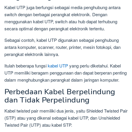
Kabel UTP juga berfungsi sebagai media penghubung antara
switch dengan berbagai perangkat elektronik. Dengan
menggunakan kabel UTP, switch atau hub dapat terhubung
secara optimal dengan perangkat elektronik tertentu.
Sebagai contoh, kabel UTP digunakan sebagai penghubung
antara komputer, scanner, router, printer, mesin fotokopi, dan
perangkat elektronik lainnya.
Itulah beberapa fungsi
kabel UTP
yang perlu diketahui. Kabel
UTP memiliki beragam penggunaan dan dapat berperan penting
dalam menghubungkan perangkat dalam jaringan komputer.
Perbedaan Kabel Berpelindung
dan Tidak Perpelindung
Kabel twisted pair memiliki dua jenis, yaitu Shielded Twisted Pair
(STP) atau yang dikenal sebagai kabel UTP, dan Unshielded
Twisted Pair (UTP) atau kabel STP.