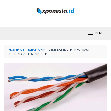
Skip
to
content
MENU
HOMEPAGE
/
ELEKTRONIK
/
JENIS KABEL UTP- INFORMASI
TERLENGKAP TENTANG UTP