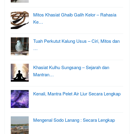
Mitos Khasiat Ghaib Galih Kelor – Rahasia
Ke…
Tuah Perkutut Kalung Usus – Ciri, Mitos dan
…
Khasiat Kulhu Sungsang – Sejarah dan
Mantran…
Kenali, Mantra Pelet Air Liur Secara Lengkap
Mengenal Sodo Lanang : Secara Lengkap