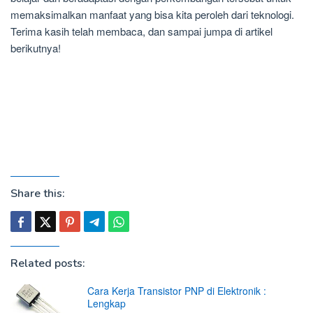
memaksimalkan manfaat yang bisa kita peroleh dari teknologi.
Terima kasih telah membaca, dan sampai jumpa di artikel
berikutnya!
Share this:
Related posts:
Cara Kerja Transistor PNP di Elektronik :
Lengkap