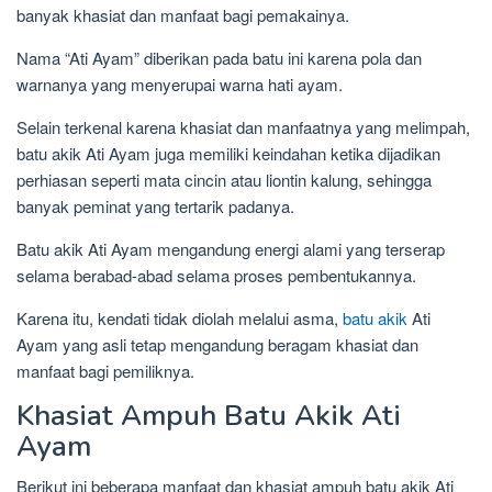
banyak khasiat dan manfaat bagi pemakainya.
Nama “Ati Ayam” diberikan pada batu ini karena pola dan
warnanya yang menyerupai warna hati ayam.
Selain terkenal karena khasiat dan manfaatnya yang melimpah,
batu akik Ati Ayam juga memiliki keindahan ketika dijadikan
perhiasan seperti mata cincin atau liontin kalung, sehingga
banyak peminat yang tertarik padanya.
Batu akik Ati Ayam mengandung energi alami yang terserap
selama berabad-abad selama proses pembentukannya.
Karena itu, kendati tidak diolah melalui asma,
batu akik
Ati
Ayam yang asli tetap mengandung beragam khasiat dan
manfaat bagi pemiliknya.
Khasiat Ampuh Batu Akik Ati
Ayam
Berikut ini beberapa manfaat dan khasiat ampuh batu akik Ati