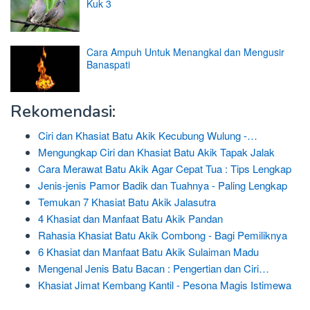
Kuk 3
Cara Ampuh Untuk Menangkal dan Mengusir
Banaspati
Rekomendasi:
Ciri dan Khasiat Batu Akik Kecubung Wulung -…
Mengungkap Ciri dan Khasiat Batu Akik Tapak Jalak
Cara Merawat Batu Akik Agar Cepat Tua : Tips Lengkap
Jenis-jenis Pamor Badik dan Tuahnya - Paling Lengkap
Temukan 7 Khasiat Batu Akik Jalasutra
4 Khasiat dan Manfaat Batu Akik Pandan
Rahasia Khasiat Batu Akik Combong - Bagi Pemiliknya
6 Khasiat dan Manfaat Batu Akik Sulaiman Madu
Mengenal Jenis Batu Bacan : Pengertian dan Ciri…
Khasiat Jimat Kembang Kantil - Pesona Magis Istimewa