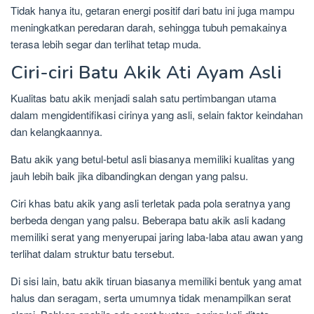
Tidak hanya itu, getaran energi positif dari batu ini juga mampu
meningkatkan peredaran darah, sehingga tubuh pemakainya
terasa lebih segar dan terlihat tetap muda.
Ciri-ciri Batu Akik Ati Ayam Asli
Kualitas batu akik menjadi salah satu pertimbangan utama
dalam mengidentifikasi cirinya yang asli, selain faktor keindahan
dan kelangkaannya.
Batu akik yang betul-betul asli biasanya memiliki kualitas yang
jauh lebih baik jika dibandingkan dengan yang palsu.
Ciri khas batu akik yang asli terletak pada pola seratnya yang
berbeda dengan yang palsu. Beberapa batu akik asli kadang
memiliki serat yang menyerupai jaring laba-laba atau awan yang
terlihat dalam struktur batu tersebut.
Di sisi lain, batu akik tiruan biasanya memiliki bentuk yang amat
halus dan seragam, serta umumnya tidak menampilkan serat