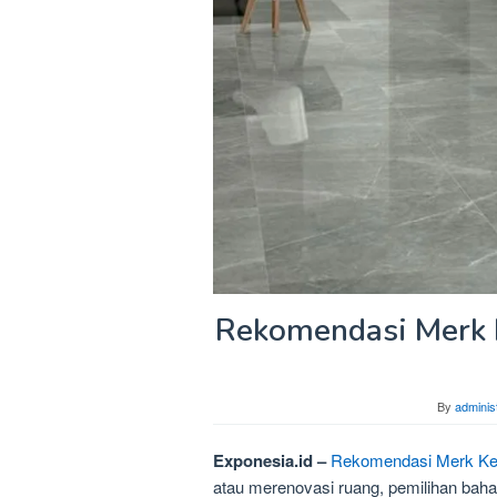
Rekomendasi Merk K
By
adminis
Exponesia.id –
Rekomendasi Merk Kera
atau merenovasi ruang, pemilihan bah