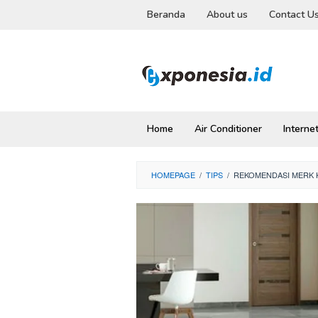
Skip
Beranda
About us
Contact U
to
content
Home
Air Conditioner
Interne
HOMEPAGE
/
TIPS
/
REKOMENDASI MERK KE