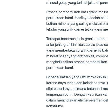
mineral gelap yang terlihat jelas di pe
Proses pembentukan batu granit meliba
permukaan bumi. Hasilnya adalah batu
butiran mineral yang saling melekat er
tekstur yang unik dan estetika yang me
Terdapat beberapa jenis granit, terma
antar jenis granit ini tidak selalu jela
yang membedakan granit dari jenis batu
mineral besar yang erat terkait, kompos
mengindikasikan proses pembentukan b
permukaan bumi.
Sebagai batuan yang umumnya dipilih un
karena daya tahan dan keindahannya. S
sifat plutoniknya, di mana batuan in
lempengan bumi. Dengan keunikan karakt
dalam menciptakan elemen-elemen dek
konstruksi.