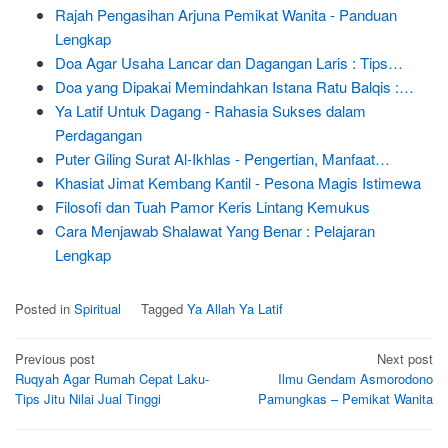
Rajah Pengasihan Arjuna Pemikat Wanita - Panduan
Lengkap
Doa Agar Usaha Lancar dan Dagangan Laris : Tips…
Doa yang Dipakai Memindahkan Istana Ratu Balqis :…
Ya Latif Untuk Dagang - Rahasia Sukses dalam
Perdagangan
Puter Giling Surat Al-Ikhlas - Pengertian, Manfaat…
Khasiat Jimat Kembang Kantil - Pesona Magis Istimewa
Filosofi dan Tuah Pamor Keris Lintang Kemukus
Cara Menjawab Shalawat Yang Benar : Pelajaran
Lengkap
Posted in
Spiritual
Tagged
Ya Allah Ya Latif
Post
Previous post
Next post
Ruqyah Agar Rumah Cepat Laku-
Ilmu Gendam Asmorodono
navigation
Tips Jitu Nilai Jual Tinggi
Pamungkas – Pemikat Wanita