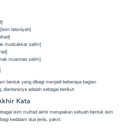
d]
ah piring) [isim tatsniyah]
ufrad]
im jamak mudzakkar salim]
frad]
sim jamak muannas salim]
d
m bentuk yang dibagi menjadi beberapa bagian
 diantaranya adalah sebagai berikut:
Akhir Kata
sebagai isim mufrad akhir merupakan sebuah bentuk isim
ibagi kedalam dua jenis, yakni: