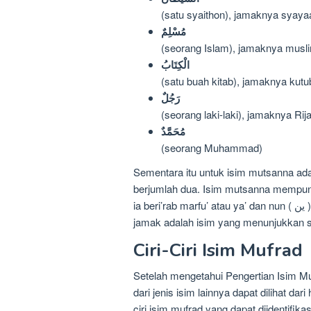
(satu syaithon), jamaknya syayaa
مُسْلِمٌ
(seorang Islam), jamaknya musl
الْكِتَابُ
(satu buah kitab), jamaknya kutu
رَجُلٌ
(seorang laki-laki), jamaknya Rij
مُحَمَّدٌ
(seorang Muhammad)
Sementara itu untuk isim mutsanna ad
berjumlah dua. Isim mutsanna mempunyai ta
ia beri’rab marfu’ atau ya’ dan nun ( ين ) jika ia beri’rab manshub atau majrur. Sedangkan isim
jamak adalah isim yang menunjukkan s
Ciri-Ciri Isim Mufrad
Setelah mengetahui Pengertian Isim Mu
dari jenis isim lainnya dapat dilihat dar
ciri isim mufrad yang dapat diidentifika