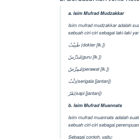
a. Isim Mufrad Mudzakkar
Isim mufrad mudzakkar adalah su
sebuah ciri-ciri sebagai laki-laki y
طَبِيْبٌ (dokter [lk.])
مُدَرِّسٌ(guru [lk.])
مُمِرِّضٌ(perawat [lk.])
ذِئْبٌ(serigala [jantan])
بَقَرٌ(sapi [jantan])
b. Isim Mufrad Muannats
Isim mufrad muannats adalah suat
sebuah ciri-ciri sebagai perempuan
Sebagai contoh, yaitu: