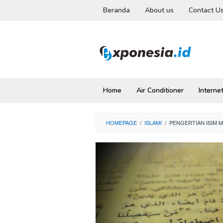
Skip
Beranda
About us
Contact U
to
content
Home
Air Conditioner
Interne
HOMEPAGE
/
ISLAMI
/
PENGERTIAN ISIM 