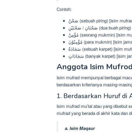
Contoh:
صَحْنٌ (sebuah piring) [isim mufra
صَحْنَانِ / صَحْنَيْنِ (dua bu
مُؤْمِنٌ (seorang mukmin) [isim m
مُؤْمِنُوْنَ (para mukmin) [is
سَجَادَةٌ (sebuah karpet) [isim mu
سَجَادَاتٍ (banyak karpet) [i
Anggota Isim Mufro
Isim mufrad mempunyai berbagai maca
berdasarkan kriterianya masing-masing,
1. Berdasarkan Huruf di 
Isim mufrad mu’tal atau yang disebut 
mufrad yang berada di akhir kata dan d
a. Isim Maqsur