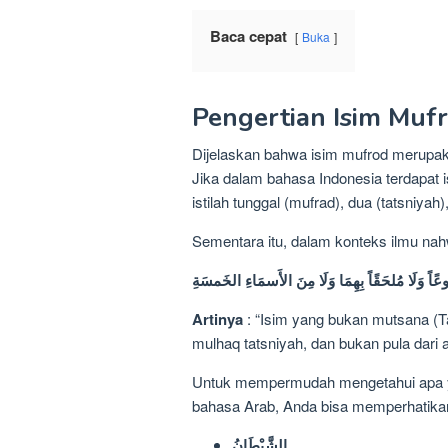
Baca cepat
Buka
Pengertian Isim Muf
Dijelaskan bahwa isim mufrod merupaka
Jika dalam bahasa Indonesia terdapat i
istilah tunggal (mufrad), dua (tatsniyah
Sementara itu, dalam konteks ilmu nahw
ًاً وَلَا مُلحَقًاً بِهِمَا وَلَا مِنَ الأَسمَاءِ الخَمسَةِ
Artinya
: “Isim yang bukan mutsana (T
mulhaq tatsniyah, dan bukan pula dari 
Untuk mempermudah mengetahui apa y
bahasa Arab, Anda bisa memperhatikan c
الشَّيْطَانُ