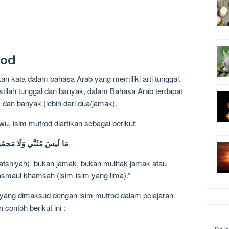
rod
n kata dalam bahasa Arab yang memiliki arti tunggal.
stilah tunggal dan banyak, dalam Bahasa Arab terdapat
), dan banyak (lebih dari dua/jamak).
u, isim mufrod diartikan sebagai berikut:
مَا لَيسَ مُثَنَّي وَلَا مَجمُوع
atsniyah), bukan jamak, bukan mulhak jamak atau
asmaul khamsah (isim-isim yang lima).”
ang dimaksud dengan isim mufrod dalam pelajaran
ontoh berikut ini :
Katego