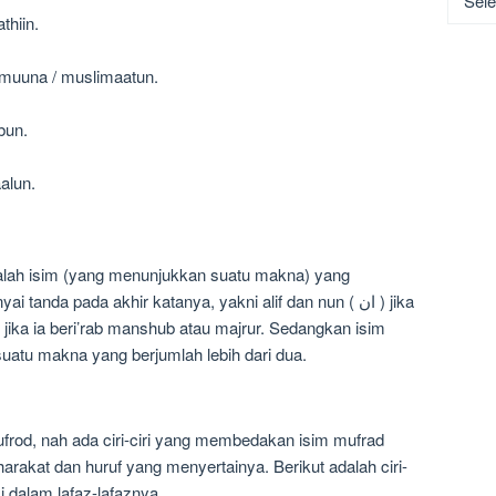
thiin.
imuuna / muslimaatun.
bun.
aalun.
alah isim (yang menunjukkan suatu makna) yang
nda pada akhir katanya, yakni alif dan nun ( ان ) jika
uatu makna yang berjumlah lebih dari dua.
frod, nah ada ciri-ciri yang membedakan isim mufrad
i harakat dan huruf yang menyertainya. Berikut adalah ciri-
si dalam lafaz-lafaznya.