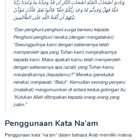
وَنَادَىٰ أَصْحَابُ الْجَنَّةِ أَصْحَابَ النَّارِ أَن قَدْ وَجَدْنَا مَا وَعَدَنَا رَبُّنَا
حَقًّا فَهَلْ وَجَدتُّم مَّا وَعَدَ رَبُّكُمْ حَقًّا ۖ قَالُوا نَعَمْ ۚ فَأَذَّنَ مُؤَذِّنٌ
بَيْنَهُمْ أَن لَّعْنَةُ اللَّهِ عَلَى الظَّالِمِينَ
“Dan penghuni-penghuni surga berseru kepada
Penghuni-penghuni neraka (dengan mengatakan):
“Sesungguhnya kami dengan sebenarnya telah
memperoleh apa yang Tuhan kami menjanjikannya
kepada kami. Maka apakah kamu telah memperoleh
dengan sebenarnya apa (azab) yang Tuhan kamu
menjanjikannya (kepadamu)?” Mereka (penduduk
neraka) menjawab: “Betul“. Kemudian seorang penyeru
(malaikat) mengumumkan di antara kedua golongan itu:
“Kutukan Allah ditimpakan kepada orang-orang yang
zalim.”
Penggunaan Kata Na’am
Penggunaan kata “na’am” dalam bahasa Arab memiliki makna