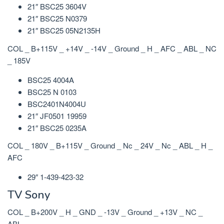
21″ BSC25 3604V
21″ BSC25 N0379
21″ BSC25 05N2135H
COL _ B+115V _ +14V _ -14V _ Ground _ H _ AFC _ ABL _ NC
_ 185V
BSC25 4004A
BSC25 N 0103
BSC2401N4004U
21″ JF0501 19959
21″ BSC25 0235A
COL _ 180V _ B+115V _ Ground _ Nc _ 24V _ Nc _ ABL _ H _
AFC
29″ 1-439-423-32
TV Sony
COL _ B+200V _ H _ GND _ -13V _ Ground _ +13V _ NC _
ABL