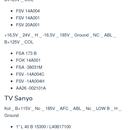
FSV 14A004
FSV 14A001
FSV 20A001
+16,5V _ 24V _ H _ -16,5V _ 185V _ Ground _ NC _ ABL _
B+125V _ COL
FSA 173 B
FOK 14A001
FSA -38031M
FSV -14A004C
FSV -14A004H
AA26 -002101A
TV Sanyo
Kol _ B+115V _ Nc _ 185V _ AFC _ ABL _ Nc _ LOW B _ H _
Ground
1″ L 40 B 15300 / L40B17100