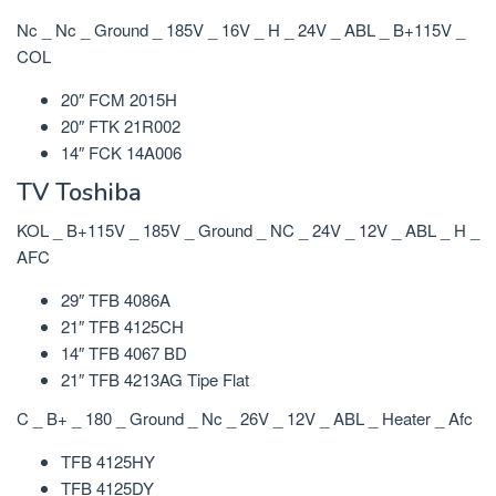
Nc _ Nc _ Ground _ 185V _ 16V _ H _ 24V _ ABL _ B+115V _
COL
20″ FCM 2015H
20″ FTK 21R002
14″ FCK 14A006
TV Toshiba
KOL _ B+115V _ 185V _ Ground _ NC _ 24V _ 12V _ ABL _ H _
AFC
29″ TFB 4086A
21″ TFB 4125CH
14″ TFB 4067 BD
21″ TFB 4213AG Tipe Flat
C _ B+ _ 180 _ Ground _ Nc _ 26V _ 12V _ ABL _ Heater _ Afc
TFB 4125HY
TFB 4125DY