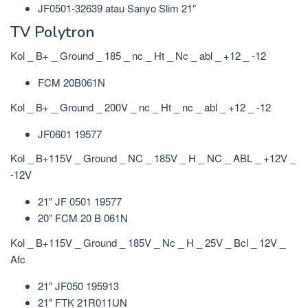
JF0501-32639 atau Sanyo Slim 21″
TV Polytron
Kol _ B+ _ Ground _ 185 _ nc _ Ht _ Nc _ abl _ +12 _ -12
FCM 20B061N
Kol _ B+ _ Ground _ 200V _ nc _ Ht _ nc _ abl _ +12 _ -12
JF0601 19577
Kol _ B+115V _ Ground _ NC _ 185V _ H _ NC _ ABL _ +12V _
-12V
21″ JF 0501 19577
20″ FCM 20 B 061N
Kol _ B+115V _ Ground _ 185V _ Nc _ H _ 25V _ Bcl _ 12V _
Afc
21″ JF050 195913
21″ FTK 21R011UN