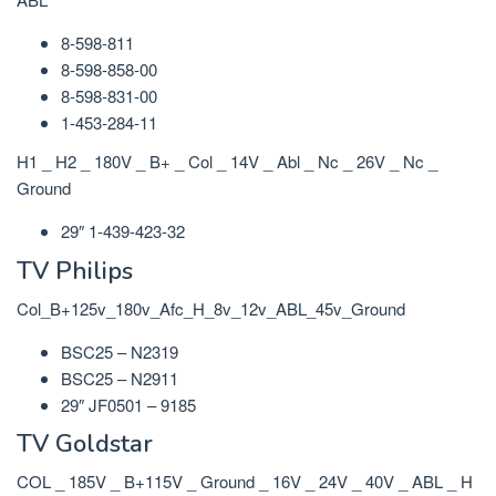
8-598-811
8-598-858-00
8-598-831-00
1-453-284-11
H1 _ H2 _ 180V _ B+ _ Col _ 14V _ Abl _ Nc _ 26V _ Nc _
Ground
29″ 1-439-423-32
TV Philips
Col_B+125v_180v_Afc_H_8v_12v_ABL_45v_Ground
BSC25 – N2319
BSC25 – N2911
29″ JF0501 – 9185
TV Goldstar
COL _ 185V _ B+115V _ Ground _ 16V _ 24V _ 40V _ ABL _ H