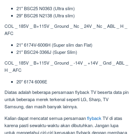
21″ BSC25 N0363 (Ultra slim)
29″ BSC26 N2138 (Ultra slim)
COL _ 185V _ B+115V _ Ground _ Nc _ 24V _ Nc _ ABL _ H _
AFC
21″ 6174V-6006H (Super slim dan Flat)
21″ BSC24-3366J (Super Slim)
COL _ 185V _ B+115V _ Ground _ -14V _ +14V _ Gnd _ ABL _
H _ AFC
20″ 6174 6006E
Diatas adalah beberapa persamaan flyback TV beserta data pin
untuk beberapa merek terkenal seperti LG, Sharp, TV
Samsung, dan masih banyak lainnya.
Kalian dapat mencatat semua persamaan
flyback
TV di atas
karena pasti sewaktu-waktu akan dibutuhkan. Jangan lupa
untuk mengetahui ciri-ciri kerusakan flyback dengan membaca