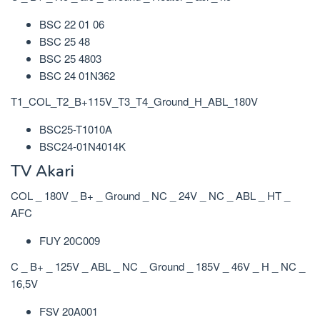
BSC 22 01 06
BSC 25 48
BSC 25 4803
BSC 24 01N362
T1_COL_T2_B+115V_T3_T4_Ground_H_ABL_180V
BSC25-T1010A
BSC24-01N4014K
TV Akari
COL _ 180V _ B+ _ Ground _ NC _ 24V _ NC _ ABL _ HT _
AFC
FUY 20C009
C _ B+ _ 125V _ ABL _ NC _ Ground _ 185V _ 46V _ H _ NC _
16,5V
FSV 20A001