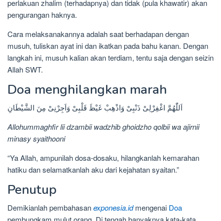
perlakuan zhalim (terhadapnya) dan tidak (pula khawatir) akan
pengurangan haknya.
Cara melaksanakannya adalah saat berhadapan dengan
musuh, tuliskan ayat ini dan ikatkan pada bahu kanan. Dengan
langkah ini, musuh kalian akan terdiam, tentu saja dengan seizin
Allah SWT.
Doa menghilangkan marah
اَللّٰهُمَّ اغْفِرْلِىْ ذَنْبِىْ وَاذْهِبْ غَيْظَ قَلْبِىْ وَاَجِرْنِىْ مِنَ الشَّيْطَانِ
Allohummaghfir lii dzambii wadzhib ghoidzho qolbii wa ajirnii
minasy syaithooni
“Ya Allah, ampunilah dosa-dosaku, hilangkanlah kemarahan
hatiku dan selamatkanlah aku dari kejahatan syaitan.”
Penutup
Demikianlah pembahasan
exponesia.id
mengenai
Doa
pembungkam mulut orang. Di tengah banyaknya kata-kata