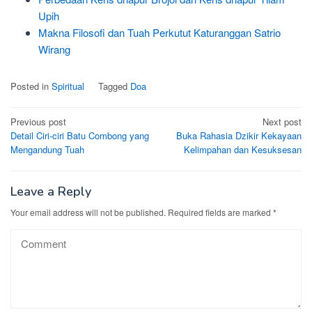
Upih
Makna Filosofi dan Tuah Perkutut Katuranggan Satrio
Wirang
Posted in
Spiritual
Tagged
Doa
Post
Previous post
Next post
Detail Ciri-ciri Batu Combong yang
Buka Rahasia Dzikir Kekayaan
navigation
Mengandung Tuah
Kelimpahan dan Kesuksesan
Leave a Reply
Your email address will not be published.
Required fields are marked
*