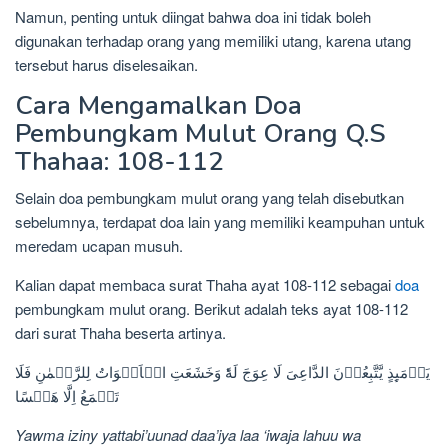
Namun, penting untuk diingat bahwa doa ini tidak boleh
digunakan terhadap orang yang memiliki utang, karena utang
tersebut harus diselesaikan.
Cara Mengamalkan Doa
Pembungkam Mulut Orang Q.S
Thahaa: 108-112
Selain doa pembungkam mulut orang yang telah disebutkan
sebelumnya, terdapat doa lain yang memiliki keampuhan untuk
meredam ucapan musuh.
Kalian dapat membaca surat Thaha ayat 108-112 sebagai
doa
pembungkam mulut orang. Berikut adalah teks ayat 108-112
dari surat Thaha beserta artinya.
يَوۡمَٮِٕذٍ يَّتَّبِعُوۡنَ الدَّاعِىَ لَا عِوَجَ لَهٗ‌ؕ وَخَشَعَتِ الۡاَصۡوَاتُ لِلرَّحۡمٰنِ فَلَا
تَسۡمَعُ اِلَّا هَمۡسًا
Yawma iziny yattabi’uunad daa’iya laa ‘iwaja lahuu wa