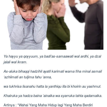
Ya hayyu ya qoyyuum, ya badi’as-samaawati wal ardhi, ya dzal
jalali wal ikram.
As-aluka bihaqqi hadzihil ayatil karimati wama fiha minal asmail
‘azhiimati an tuljima fahu ‘anna,
wa tukhrisa lisanahu hatta la yanthiqu illa bi khoirin au yashmut.
Khairuka ya hadza baina ‘ainaika wa syarruka tahta qadamaika.
Artinya : “Wahai Yang Maha Hidup lagi Yang Maha Berdiri