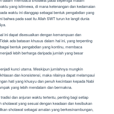
diri dalam membaca sholawat pada sepertiga malam
waktu yang istimewa, di mana ketenangan dan kedamaian
ada waktu ini dianggap sebagai bentuk pengabdian yang
ni bahwa pada saat itu Allah SWT turun ke langit dunia
Nya.
hal ini dapat disesuaikan dengan kemampuan dan
idak ada batasan khusus dalam hal ini, yang terpenting
ebagai bentuk pengabdian yang kontinu, membaca
menjadi lebih berharga daripada jumlah yang besar
njadi kunci utama. Meskipun jumlahnya mungkin
eikhlasan dan konsistensi, maka nilainya dapat melampaui
gan hati yang khusyu dan penuh kecintaan kepada Nabi
pak yang lebih mendalam dan bermakna.
adisi dan anjuran waktu tertentu, penting bagi setiap
lah sholawat yang sesuai dengan keadaan dan kesibukan
dikan sholawat sebagai amalan yang berkesinambungan,