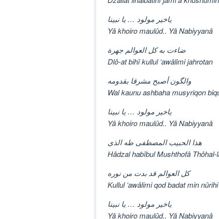
ياخير مولود … يا نبينا
Yâ khoiro maulûd.. Yâ Nabiyyanâ
ضاءت به کل العوالم جهرة
Dlô-at bihî kullul ‘awâlimi jahrotan
والگون أصبح مشرقا بقدومه
Wal kaunu ashbaha musyriqon biq
ياخير مولود … يا نبينا
Yâ khoiro maulûd.. Yâ Nabiyyanâ
هذا الحبيب المصطفی طه الذی
Hâdzal habîbul Mushthofâ Thôhal-l
کل العوالم قد بدت من نوره
Kullul ‘awâlimi qod badat min nûrihi
ياخير مولود … يا نبينا
Yâ khoiro maulûd.. Yâ Nabiyyanâ