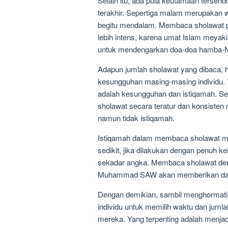
Selain itu, ada pula keutamaan tersen
terakhir. Sepertiga malam merupakan 
begitu mendalam. Membaca sholawat p
lebih intens, karena umat Islam meyaki
untuk mendengarkan doa-doa hamba-
Adapun jumlah sholawat yang dibaca, 
kesungguhan masing-masing individu. T
adalah kesungguhan dan istiqamah. S
sholawat secara teratur dan konsisten 
namun tidak istiqamah.
Istiqamah dalam membaca sholawat me
sedikit, jika dilakukan dengan penuh k
sekadar angka. Membaca sholawat den
Muhammad SAW akan memberikan dam
Dengan demikian, sambil menghormati tr
individu untuk memilih waktu dan jum
mereka. Yang terpenting adalah menja