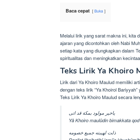
Baca cepat
Buka
Melalui lirik yang sarat makna ini, ki
ajaran yang dicontohkan oleh Nabi M
setiap kata yang diungkapkan dalam 
spiritualitas dan meningkatkan kecintaa
Teks Lirik Ya Khoiro
Lirik dari Ya Khoiro Maulud memiliki art
dengan teks lirik “Ya Khoirol Bariyyah” 
Teks Lirik Ya Khoiro Maulud secara leng
ياخير مولود بمکة قد اتی
Yâ Khoiro maulûdin bimakkata qod
ذلت لهيبته جميع خصومه
Dzallat lihaibatihî jamî’a khushûmih