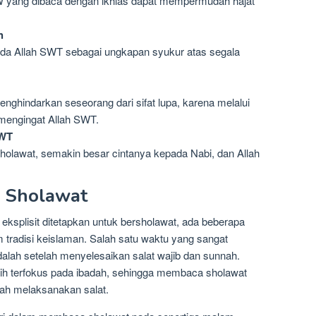
W yang dibaca dengan ikhlas dapat mempermudah hajat
h
da Allah SWT sebagai ungkapan syukur atas segala
ghindarkan seseorang dari sifat lupa, karena melalui
 mengingat Allah SWT.
SWT
olawat, semakin besar cintanya kepada Nabi, dan Allah
k Sholawat
eksplisit ditetapkan untuk bersholawat, ada beberapa
 tradisi keislaman. Salah satu waktu yang sangat
alah setelah menyelesaikan salat wajib dan sunnah.
asih terfokus pada ibadah, sehingga membaca sholawat
elah melaksanakan salat.