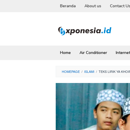
Skip
Beranda
About us
Contact U
to
content
Home
Air Conditioner
Interne
HOMEPAGE
/
ISLAMI
/
TEKS LIRIK YA KHO