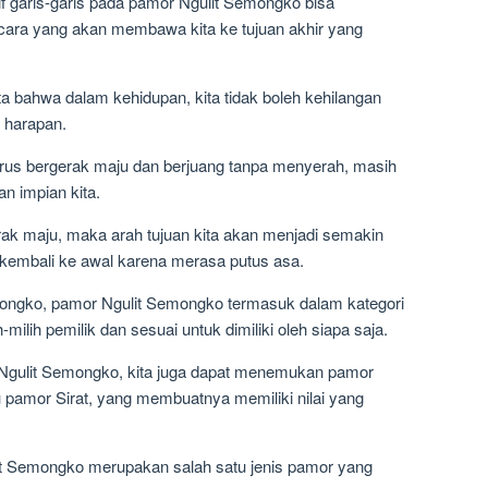
f garis-garis pada pamor Ngulit Semongko bisa
u cara yang akan membawa kita ke tujuan akhir yang
a bahwa dalam kehidupan, kita tidak boleh kehilangan
 harapan.
erus bergerak maju dan berjuang tanpa menyerah, masih
n impian kita.
erak maju, maka arah tujuan kita akan menjadi semakin
tau kembali ke awal karena merasa putus asa.
ongko, pamor Ngulit Semongko termasuk dalam kategori
ilih pemilik dan sesuai untuk dimiliki oleh siapa saja.
 Ngulit Semongko, kita juga dapat menemukan pamor
u pamor Sirat, yang membuatnya memiliki nilai yang
it Semongko merupakan salah satu jenis pamor yang