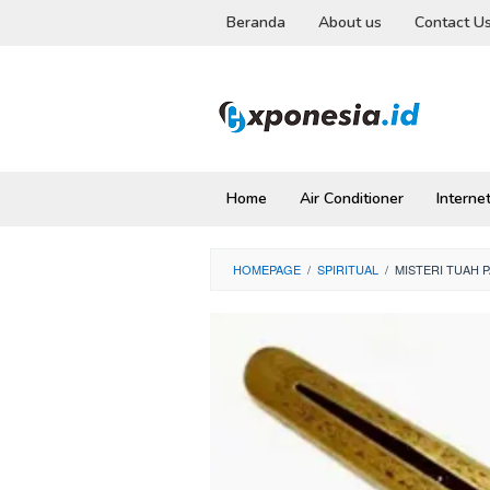
Skip
Beranda
About us
Contact U
to
content
Home
Air Conditioner
Interne
HOMEPAGE
/
SPIRITUAL
/
MISTERI TUAH