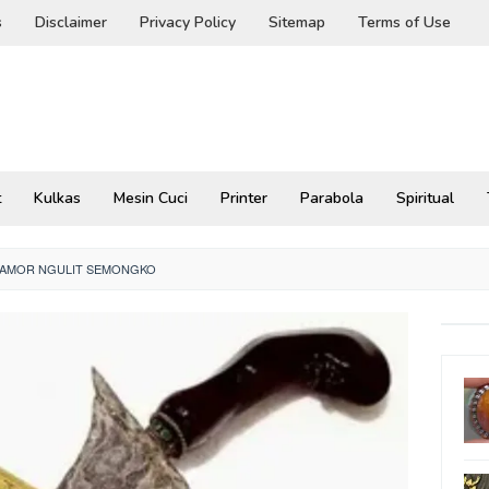
s
Disclaimer
Privacy Policy
Sitemap
Terms of Use
t
Kulkas
Mesin Cuci
Printer
Parabola
Spiritual
 PAMOR NGULIT SEMONGKO