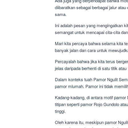
Ada juga yang berpendapat bahwa moti
diibaratkan sebagai berbagai jalur ata
sama.
Ini adalah pesan yang mengingatkan kit
semangat untuk mencapai cita-cita dan
Mari kita percaya bahwa selama kita t
banyak jalan dan cara untuk mewujudka
Percayalah bahwa jika kita terus berg
jelas daripada berhenti di satu titik a
Dalam konteks tuah Pamor Ngulit Sem
pamor mlumah. Pamor ini tidak memilih-m
Kadang-kadang, di antara motif pamor
titipan seperti pamor Rojo Gundolo ata
tinggi.
Oleh karena itu, meskipun pamor Ngul