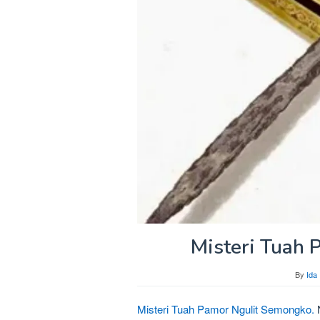
Misteri Tuah
By
Ida
Misteri Tuah Pamor Ngulit Semongko.
N