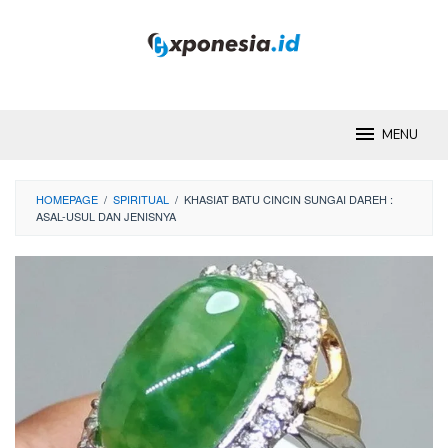
Skip
to
content
MENU
HOMEPAGE
/
SPIRITUAL
/
KHASIAT BATU CINCIN SUNGAI DAREH :
ASAL-USUL DAN JENISNYA