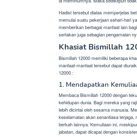
ia meminumnya. Maka sedikitpun tida
Hadist tersebut diatas memperjelas b
memulai suatu pekerjaan sehari-hari yan
memberikan berbagai manfaat lain bagi 
sertakan juga sebagian pengamalan n
Khasiat Bismillah 1
Bismillah 12000 memiliki beberapa khasi
manfaat-manfaat tersebut dapat diuraika
12000 :
1. Mendapatkan Kemulia
Membaca Bismillah 12000 dengan tek
kehidupan dunia. Bagi mereka yang rajin
lebih dicintai oleh sesama manusia. Me
keselamatan akan senantiasa terjaga, r
berkah lainnya. Kemuliaan ini, meskip
jabatan, dapat dicapai dengan konsist