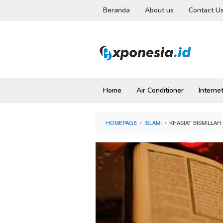
Skip
Beranda
About us
Contact U
to
content
Home
Air Conditioner
Interne
HOMEPAGE
/
ISLAMI
/
KHASIAT BISMILLAH 