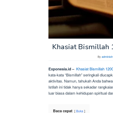
Khasiat Bismillah
By
administr
Exponesia.id –
Khasiat Bismillah 120
kata-kata “Bismillah” seringkali diuc
aktivitas. Namun, tahukah Anda bahwa t
Istilah ini tidak hanya sekadar rangk
luar biasa dalam kehidupan spiritual dan
Baca cepat
Buka