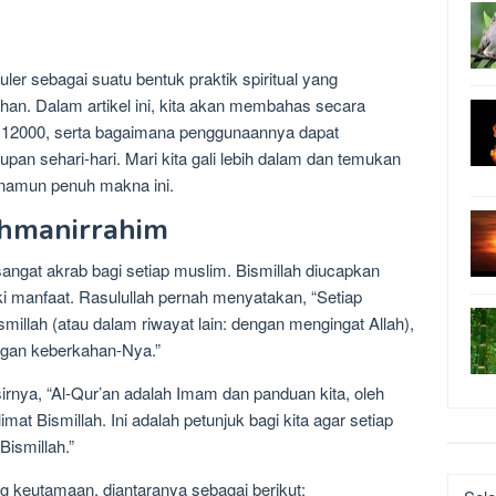
ler sebagai suatu bentuk praktik spiritual yang
han. Dalam artikel ini, kita akan membahas secara
 12000, serta bagaimana penggunaannya dapat
an sehari-hari. Mari kita gali lebih dalam dan temukan
a namun penuh makna ini.
ahmanirrahim
angat akrab bagi setiap muslim. Bismillah diucapkan
ki manfaat. Rasulullah pernah menyatakan, “Setiap
millah (atau dalam riwayat lain: dengan mengingat Allah),
ngan keberkahan-Nya.”
rnya, “Al-Qur’an adalah Imam dan panduan kita, oleh
imat Bismillah. Ini adalah petunjuk bagi kita agar setiap
ismillah.”
Katego
g keutamaan, diantaranya sebagai berikut: