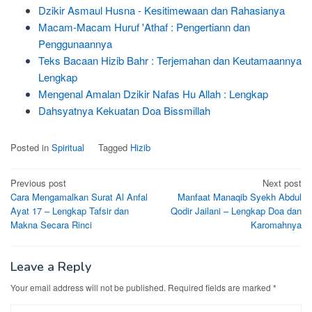
Dzikir Asmaul Husna - Kesitimewaan dan Rahasianya
Macam-Macam Huruf 'Athaf : Pengertiann dan
Penggunaannya
Teks Bacaan Hizib Bahr : Terjemahan dan Keutamaannya
Lengkap
Mengenal Amalan Dzikir Nafas Hu Allah : Lengkap
Dahsyatnya Kekuatan Doa Bissmillah
Posted in
Spiritual
Tagged
Hizib
Post
Previous post
Next post
Cara Mengamalkan Surat Al Anfal
Manfaat Manaqib Syekh Abdul
navigation
Ayat 17 – Lengkap Tafsir dan
Qodir Jailani – Lengkap Doa dan
Makna Secara Rinci
Karomahnya
Leave a Reply
Your email address will not be published.
Required fields are marked
*